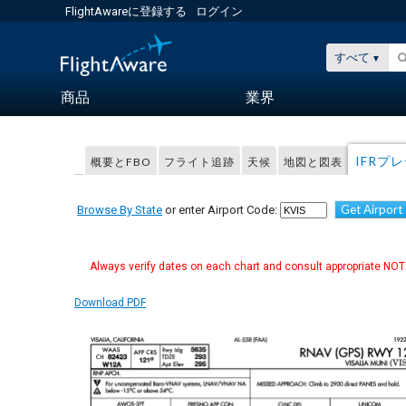
FlightAwareに登録する
ログイン
すべて
商品
業界
IFRプ
概要とFBO
フライト追跡
天候
地図と図表
Get Airport
Browse By State
or enter Airport Code:
Always verify dates on each chart and consult appropriate NOTA
Download PDF