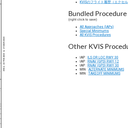
KVISのフライト履歴（エクセ
Bundled Procedure 
(right click to save)
All Approaches (IAPs)
Special Minimums
All KVIS Procedures
Other KVIS Proced
IAP :
ILS OR LOC RWY 30
IAP :
RNAV (GPS) RWY 12
IAP :
RNAV (GPS) RWY 30
MIN :
ALTERNATE MINIMUMS
MIN :
TAKEOFF MINIMUMS