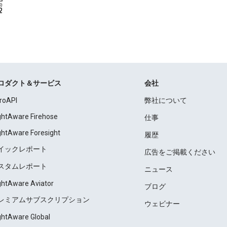
ロダクト＆サービス
会社
roAPI
弊社について
ightAware Firehose
仕事
ightAware Foresight
履歴
イックレポート
広告をご掲載ください
スタムレポート
ニュース
ightAware Aviator
ブログ
レミアムサブスクリプション
ウェビナー
ightAware Global