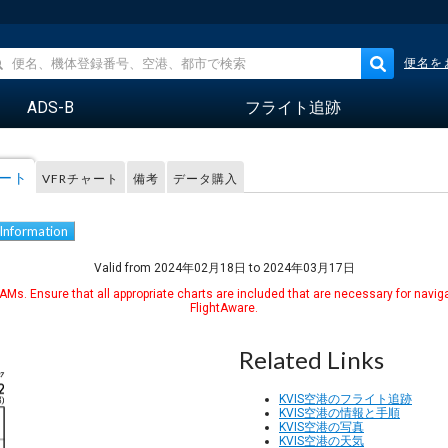
便名を
ADS-B
フライト追跡
レート
VFRチャート
備考
データ購入
 Information
Valid from 2024年02月18日 to 2024年03月17日
Ms. Ensure that all appropriate charts are included that are necessary for naviga
FlightAware.
Related Links
KVIS空港のフライト追跡
KVIS空港の情報と手順
KVIS空港の写真
KVIS空港の天気