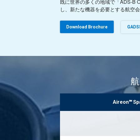
既に世界の多くの地域で「ADS-B O
し、新たな機器を必要とする航空会
Download Brochure
GAD
航
Aireon℠ S