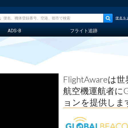
便名を
ADS-B
フライト追跡
FlightAwar
航空機運航者にG
ョンを提供しま