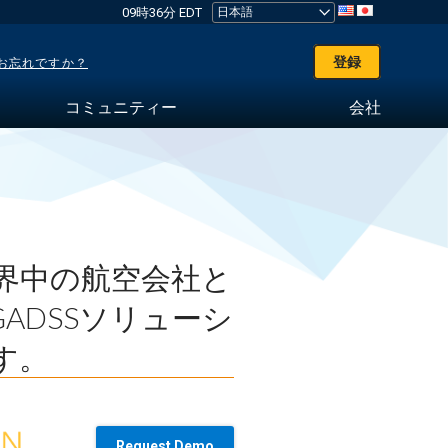
09時36分 EDT
登録
お忘れですか？
コミュニティー
会社
eは世界中の航空会社と
ADSSソリューシ
す。
Request Demo