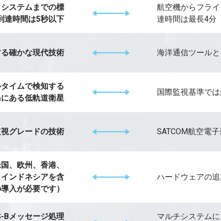
トシステムまでの標
航空機からフライ
到達時間は5秒以下
達時間は最長4分
する確かな現代技術
海洋通信ツールと
ルタイムで検知する
国際監視基準では
㎞にある低軌道衛星
監視グレードの技術
SATCOM航空電
米国、欧州、香港、
、インドネシアを含
ハードウェアの追
Bの導入が必要です）
-Bメッセージ処理
マルチシステムに