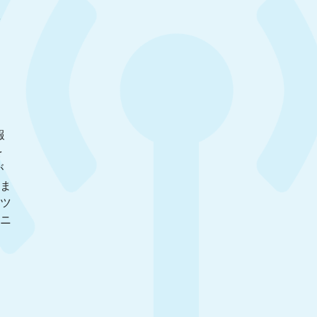
に
報
を
が
ま
ツ
ニ