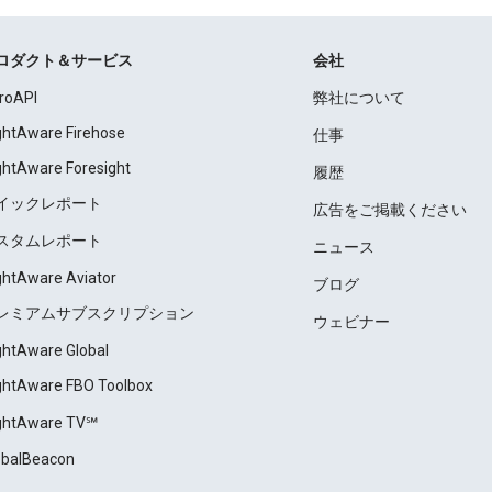
ロダクト＆サービス
会社
roAPI
弊社について
ightAware Firehose
仕事
ightAware Foresight
履歴
イックレポート
広告をご掲載ください
スタムレポート
ニュース
ightAware Aviator
ブログ
レミアムサブスクリプション
ウェビナー
ightAware Global
ightAware FBO Toolbox
ightAware TV℠
obalBeacon