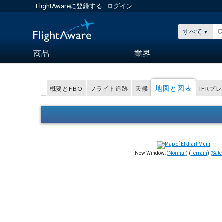
FlightAwareに登録する
ログイン
すべて
商品
業界
地図と図表
概要とFBO
フライト追跡
天候
IFRプ
New Window: (
Normal
) (
Terrain
) (
Satel