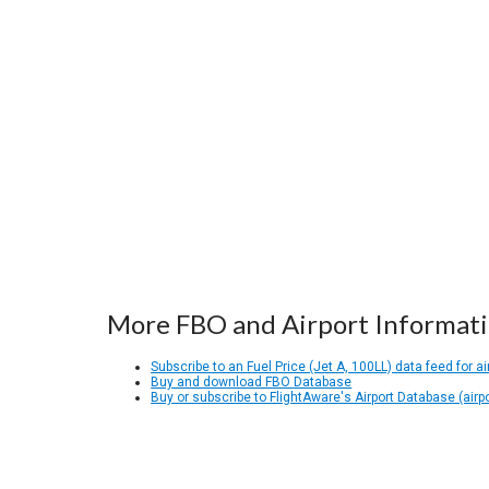
More FBO and Airport Informat
Subscribe to an Fuel Price (Jet A, 100LL) data feed for ai
Buy and download FBO Database
Buy or subscribe to FlightAware's Airport Database (airp