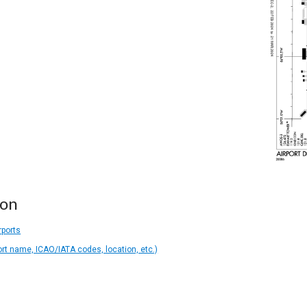
ion
rports
ort name, ICAO/IATA codes, location, etc.)