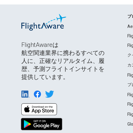
プ
Ae
Fl
FlightAwareは
Fl
航空関連業界に携わるすべての
ク
人に、正確なリアルタイム、履
カ
歴、予測フライトインサイトを
Fl
提供しています。
プ
Fl
Fl
Fl
Gl