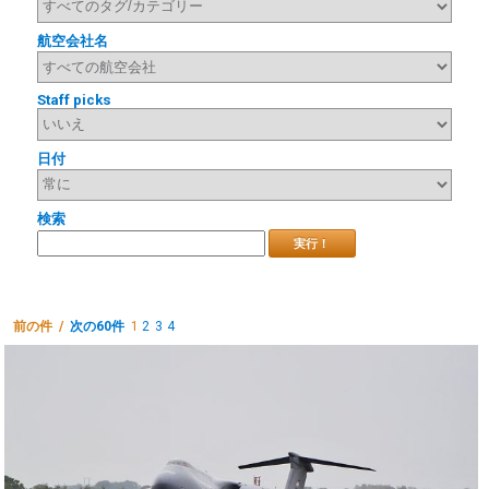
航空会社名
Staff picks
日付
検索
実行！
前の件 /
次の60件
1
2
3
4