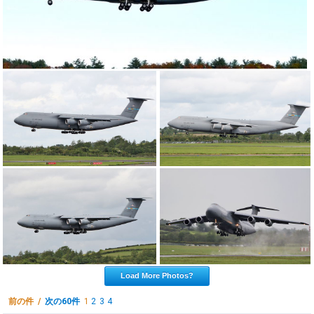
Load More Photos?
前の件 /
次の60件
1
2
3
4