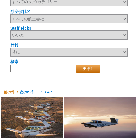
航空会社名
Staff picks
日付
検索
実行！
前の件 /
次の60件
1
2
3
4
5