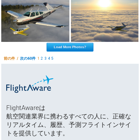
Load More Photos?
前の件 /
次の60件
1
2
3
4
5
FlightAwareは
航空関連業界に携わるすべての人に、正確な
リアルタイム、履歴、予測フライトインサイ
トを提供しています。