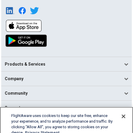
Products & Services
Company
Community
Support
FlightAware uses cookies to keep our site free, enhance
your experience, and to analyze performance and traffic. By
English (USA)
clicking “Allow All”, you agree to storing cookies on your
2026 FlightAware
device.
Privacy Statement