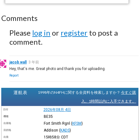
Comments
Please
log in
or
register
to post a
comment.
jacob wall
3 年前
Hey, that's me. Great photo and thank you for uploading.
Report
運航表
1998年のN4FHに関する全資料を検索しますか？
今すぐ購
入。1時間以内に入手できます。
2026年08月 4日
日付
BE35
機種
Fort Smith Rgnl
(
KFSM
)
出発地
Addison
(
KADS
)
目的地
15時58分
CDT
出発