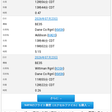
12時56分
CDT
出発
13時44分
CDT
到着
0:47
時間
2026年07月23日
日付
BE35
機種
Dane Co Rgnl
(
KMSN
)
出発地
Addison
(
KADS
)
目的地
13時46分
CDT
出発
19時02分
CDT
到着
5:15
時間
2026年07月23日
日付
BE35
機種
Wittman Rgnl
(
KOSH
)
出発地
Dane Co Rgnl
(
KMSN
)
目的地
11時55分
CDT
出発
12時22分
CDT
到着
0:26
時間
さらに →
N4FHのフライト履歴（エクセルファイル）を購入 →