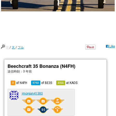
Like
中
/
大
/
フル
Beechcraft 35 Bonanza (N4FH)
送信時刻：
3 年前
of N4FH
of
BE35
at
KADS
3
5702
2311
jmorgan41383