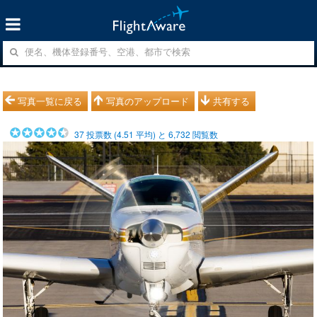
写真一覧に戻る
写真のアップロード
共有する
37
投票数 (
4.51
平均) と
6,732
閲覧数