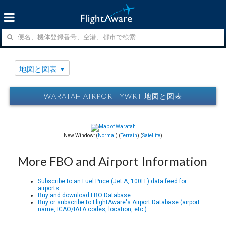
地図と図表
WARATAH AIRPORT YWRT 地図と図表
New Window: (
Normal
) (
Terrain
) (
Satellite
)
More FBO and Airport Information
Subscribe to an Fuel Price (Jet A, 100LL) data feed for
airports
Buy and download FBO Database
Buy or subscribe to FlightAware's Airport Database (airport
name, ICAO/IATA codes, location, etc.)