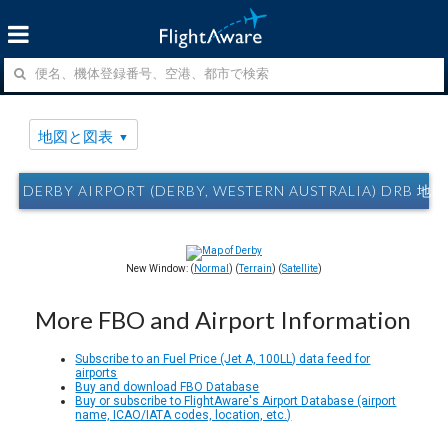
地図と図表
DERBY AIRPORT (DERBY, WESTERN AUSTRALIA) DRB 
New Window: (
Normal
) (
Terrain
) (
Satellite
)
More FBO and Airport Information
Subscribe to an Fuel Price (Jet A, 100LL) data feed for
airports
Buy and download FBO Database
Buy or subscribe to FlightAware's Airport Database (airport
name, ICAO/IATA codes, location, etc.)