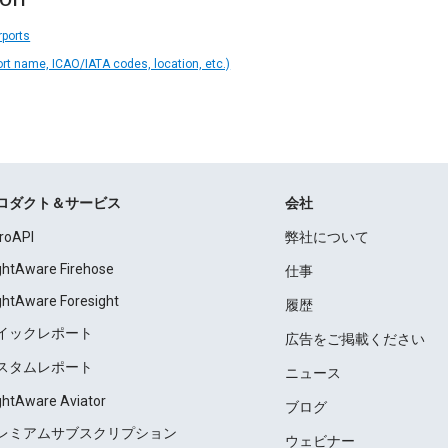
rports
ort name, ICAO/IATA codes, location, etc.)
ロダクト＆サービス
会社
roAPI
弊社について
ightAware Firehose
仕事
ightAware Foresight
履歴
イックレポート
広告をご掲載ください
スタムレポート
ニュース
ightAware Aviator
ブログ
レミアムサブスクリプション
ウェビナー