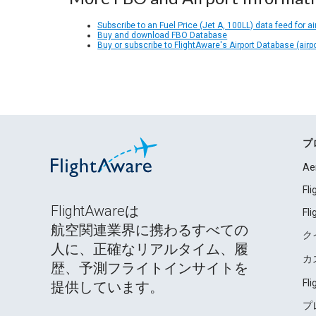
Subscribe to an Fuel Price (Jet A, 100LL) data feed for ai
Buy and download FBO Database
Buy or subscribe to FlightAware's Airport Database (airp
プ
Ae
Fl
FlightAwareは
Fl
航空関連業界に携わるすべての
ク
人に、正確なリアルタイム、履
カ
歴、予測フライトインサイトを
Fl
提供しています。
プ