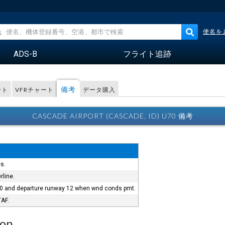
便名を
ADS-B
フライト追跡
備考
ート
VFRチャート
データ購入
CASCADE AIRPORT (CASCADE, ID) U70 備考
es.
rline.
 30 and departure runway 12 when wnd conds pmt.
TAF.
ion