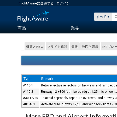
FlightAwareに登録する
ログイン
すべて
商品
業界
概要とFBO
フライト追跡
天候
地図と図表
IFRプレ
Type
Remark
A110-1
Retroreflective reflectors on taxiways and ramp edg
A110-2
Runway 12 +300 ft timbered rdg at 1.25 mis on cente
A30-12/30
To avoid approach/departure ovr town; land runway
A81-APT
Activate MIRL runway 12/30 and windsock lights - C
More FBO and Airport Informat