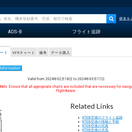
便名を
ADS-B
フライト追跡
レート
VFRチャート
備考
データ購入
 Information
Valid from 2024年02月18日 to 2024年03月17日
Ms. Ensure that all appropriate charts are included that are necessary for naviga
FlightAware.
Related Links
KTEB空港のフライト追跡
KTEB空港の情報と手順
KTEB空港の写真
KTEB空港の天気