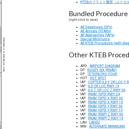
KTEBのフライト履歴（エクセ
Bundled Procedure 
(right click to save)
All Departures (DPs)
All Arrivals (STARs)
All Approaches (IAPs)
Special Minimums
All KTEB Procedures (with dia
Other KTEB Proced
APD :
AIRPORT DIAGRAM
DP :
RUUDY SIX (RNAV)
DP :
TETERBORO FOUR
HOT :
HOT SPOT
IAP :
COPTER ILS Y OR LOC Y 
IAP :
ILS OR LOC RWY 19
IAP :
ILS Z OR LOC Z RWY 06
IAP :
RNAV (GPS) RWY 24
IAP :
RNAV (GPS) X RWY 06
IAP :
RNAV (GPS) X RWY 19
IAP :
RNAV (GPS) Y RWY 06
IAP :
RNAV (GPS) Y RWY 19
IAP :
RNAV (RNP) Z RWY 06
IAP :
RNAV (RNP) Z RWY 19
LAH :
LAHSO
MIN :
ALTERNATE MINIMUMS