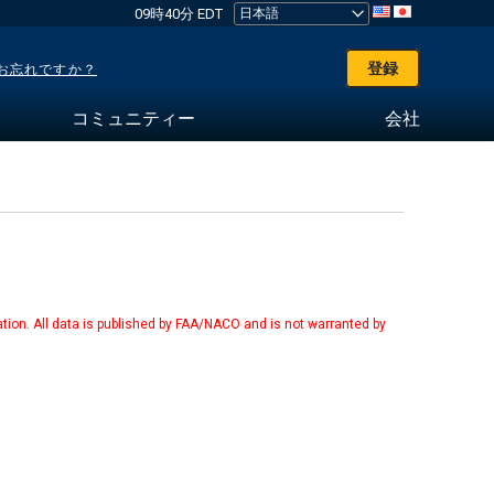
09時40分 EDT
登録
お忘れですか？
コミュニティー
会社
tion. All data is published by FAA/NACO and is not warranted by