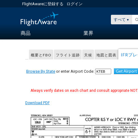
FlightAwareに登録する
ログイン
すべて
商品
業界
IFRプ
概要とFBO
フライト追跡
天候
地図と図表
Get Airport
Browse By State
or enter Airport Code:
Always verify dates on each chart and consult appropriate NOTA
Download PDF