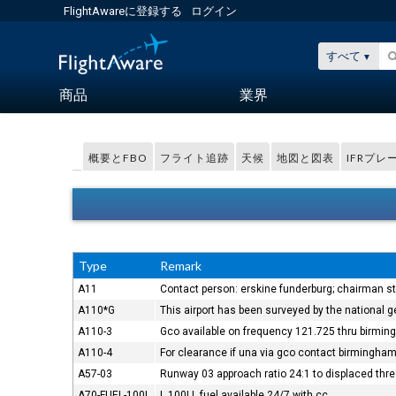
FlightAwareに登録する
ログイン
すべて
商品
業界
概要とFBO
フライト追跡
天候
地図と図表
IFRプレ
Type
Remark
A11
Contact person: erskine funderburg; chairman st. 
A110*G
This airport has been surveyed by the national g
A110-3
Gco available on frequency 121.725 thru birmin
A110-4
For clearance if una via gco contact birmingha
A57-03
Runway 03 approach ratio 24:1 to displaced thre
A70-FUEL-100L
L 100LL fuel available 24/7 with cc.