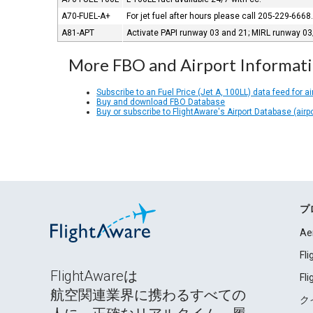
A70-FUEL-A+
For jet fuel after hours please call 205-229-6668
A81-APT
Activate PAPI runway 03 and 21; MIRL runway 03
More FBO and Airport Informat
Subscribe to an Fuel Price (Jet A, 100LL) data feed for ai
Buy and download FBO Database
Buy or subscribe to FlightAware's Airport Database (airp
プ
Ae
Fl
FlightAwareは
Fl
航空関連業界に携わるすべての
ク