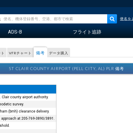
便名を
ADS-B
フライト追跡
備考
ート
VFRチャート
データ購入
ST CLAIR COUNTY AIRPORT (PELL CITY, AL) PLR 備考
Clair county airport authority.
eodetic survey.
gham (bmh) clearance delivery.
m approach at 205-769-3890/3891.
shold.