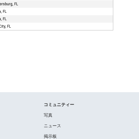
ersburg, FL
, FL
, FL
City, FL
コミュニティー
写真
ニュース
掲示板