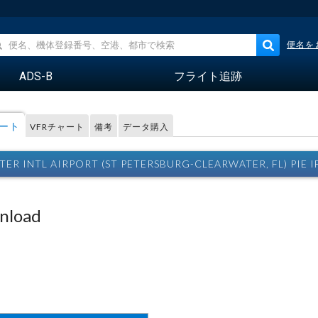
便名を
ADS-B
フライト追跡
レート
VFRチャート
備考
データ購入
ER INTL AIRPORT (ST PETERSBURG-CLEARWATER, FL) PI
wnload