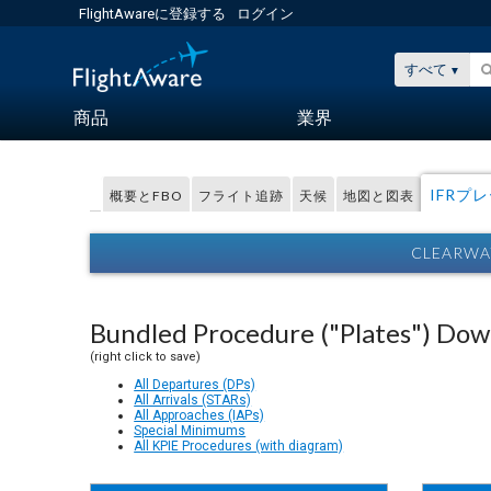
FlightAwareに登録する
ログイン
すべて
商品
業界
IFRプ
概要とFBO
フライト追跡
天候
地図と図表
CLEARWAT
Bundled Procedure ("Plates") Do
(right click to save)
All Departures (DPs)
All Arrivals (STARs)
All Approaches (IAPs)
Special Minimums
All KPIE Procedures (with diagram)