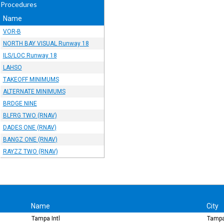
 Procedures
Name
VOR-B
NORTH BAY VISUAL Runway 18
ILS/LOC Runway 18
LAHSO
TAKEOFF MINIMUMS
ALTERNATE MINIMUMS
BRDGE NINE
BLFRG TWO (RNAV)
DADES ONE (RNAV)
BANGZ ONE (RNAV)
RAYZZ TWO (RNAV)
Name
City
Tampa Intl
Tampa