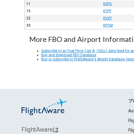
11
KSPG
15
KTPF
22
KVDF
33
KPCM
More FBO and Airport Informat
Subscribe to an Fuel Price (Jet A, 100LL) data feed for ai
Buy and download FBO Database
Buy or subscribe to FlightAware's Airport Database (airp
プ
Ae
Fl
FlightAwareは
Fl