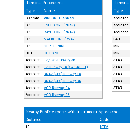
Terminal Procedures
Terminal
Type
Name
Type
Diagram
AIRPORT DIAGRAM
Approach
DP
ENDED ONE (RNAV)
Approach
DP
BAYPO ONE (RNAV)
Approach
DP
MAEKO ONE (RNAV)
LAH
DP
ST PETE NINE
MIN
HOT
HOT SPOT
MIN
Approach
ILS/LOC Runway 36
STAR
Approach
ILS Runway 18 (SA CAT I - II)
STAR
Approach
RNAV (GPS) Runway 18
STAR
Approach
RNAV (GPS) Runway 36
STAR
Approach
VOR Runway 04
STAR
Approach
VOR Runway 36
Nearby Public Airports with Instrument Approaches
Distance
Code
10
KTPA