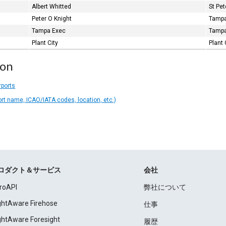
Albert Whitted
St Pet
Peter O Knight
Tampa
Tampa Exec
Tampa
Plant City
Plant 
ion
rports
ort name, ICAO/IATA codes, location, etc.)
ロダクト＆サービス
会社
roAPI
弊社について
ightAware Firehose
仕事
ightAware Foresight
履歴