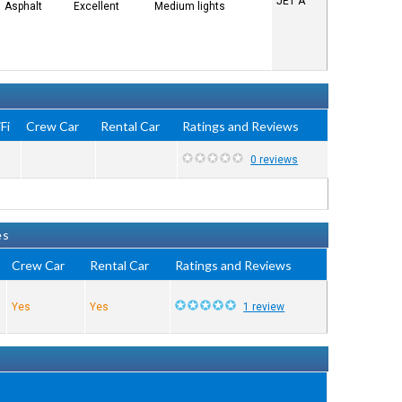
JET A
Asphalt
Excellent
Medium lights
Fi
Crew Car
Rental Car
Ratings and Reviews
0 reviews
es
Crew Car
Rental Car
Ratings and Reviews
Yes
Yes
1 review