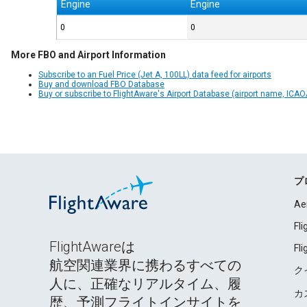
Engine
Engine
0
0
More FBO and Airport Information
Subscribe to an Fuel Price (Jet A, 100LL) data feed for airports
Buy and download FBO Database
Buy or subscribe to FlightAware's Airport Database (airport name, ICAO/
プ
Ae
Fl
FlightAwareは
Fl
航空関連業界に携わるすべての
ク
人に、正確なリアルタイム、履
カ
歴、予測フライトインサイトを