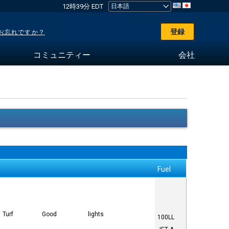
12時39分 EDT
登録
お忘れですか？
コミュニティー
会社
Fuel
Turf
Good
lights
100LL