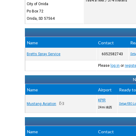
1884.8 feet / 574 meters
City of Onida
Po Box 72
Onida, SD 57564
Name
Contact
Re
Bretts Spray Service
6052582743
Setu
Please
log in
or
regist
N
Name
Airport
Ready to
KPIR
Mustang Aviation
Setup FBO Lo
24mi 南西
Name
Contact