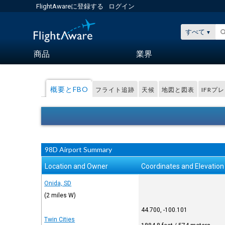
FlightAwareに登録する
ログイン
すべて
商品
業界
概要とFBO
フライト追跡
天候
地図と図表
IFRプ
98D Airport Summary
Location and Owner
Coordinates and Elevation
Onida, SD
(2 miles W)
44.700, -100.101
Twin Cities