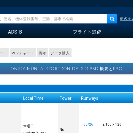
便名を
ADS-B
フライト追跡
レート
VFRチャート
備考
データ購入
ONIDA MUNI AIRPORT (ONIDA, SD) 98D 概要とFBO
Local Time
Tower
Runways
08/26
2,160 x 120
木曜日
No