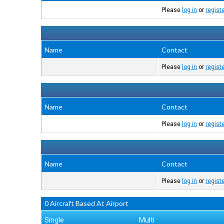
Please
log in
or
regist
Name
Contact
Please
log in
or
regist
Name
Contact
Please
log in
or
regist
Name
Contact
Please
log in
or
regist
0 Aircraft Based At Airport
Single
Multi