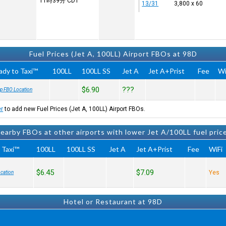
11時39分
CDT
13/31
3,800 x 60
Fuel Prices (Jet A, 100LL) Airport FBOs at 98D
ady to Taxi™
100LL
100LL SS
Jet A
Jet A+Prist
Fee
Wi
$6.90
???
p FBO Location
er
to add new Fuel Prices (Jet A, 100LL) Airport FBOs.
earby FBOs at other airports with lower Jet A/100LL fuel pric
 Taxi™
100LL
100LL SS
Jet A
Jet A+Prist
Fee
WiFi
$6.45
$7.09
Yes
cation
Hotel or Restaurant at 98D