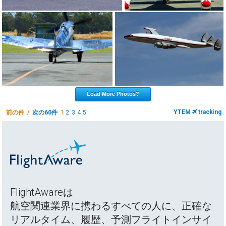
Load More Photos?
YTEM
tracking
前の件 /
次の60件
1
2
3
4
5
FlightAwareは
航空関連業界に携わるすべての人に、正確な
リアルタイム、履歴、予測フライトインサイ