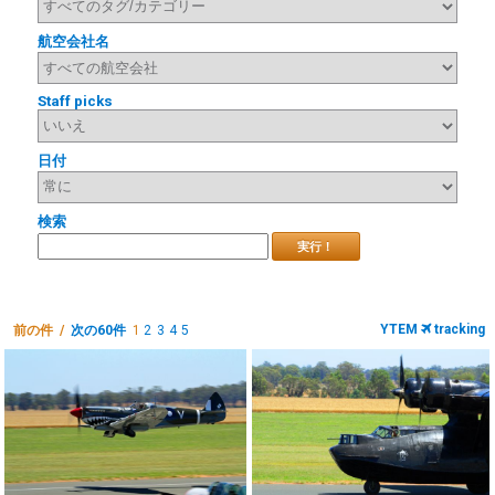
航空会社名
Staff picks
日付
検索
実行！
YTEM
tracking
前の件 /
次の60件
1
2
3
4
5