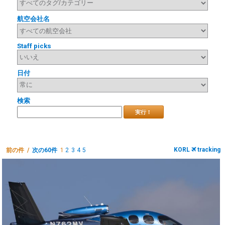
航空会社名
Staff picks
日付
検索
実行！
KORL
tracking
前の件 /
次の60件
1
2
3
4
5