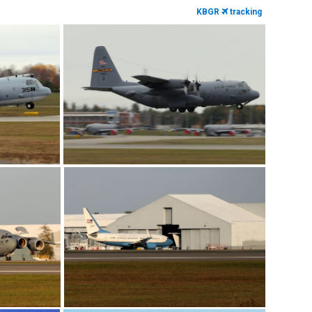
KBGR
tracking