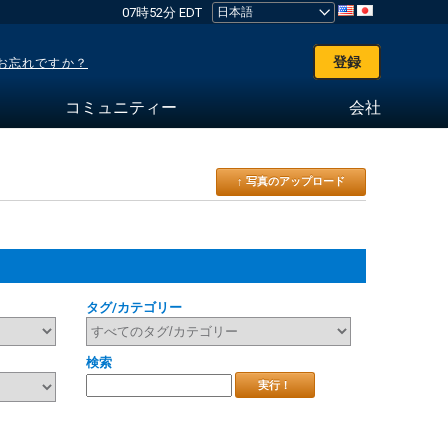
07時52分 EDT
登録
お忘れですか？
コミュニティー
会社
↑ 写真のアップロード
タグ/カテゴリー
検索
実行！