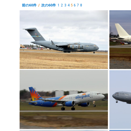
前の60件
/
次の60件
1
2
3
4
5
6
7
8