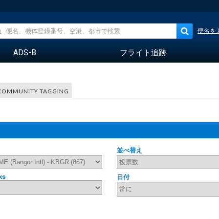
便名を
ADS-B
フライト追跡
COMMUNITY TAGGING
並べ替え
ks
日付