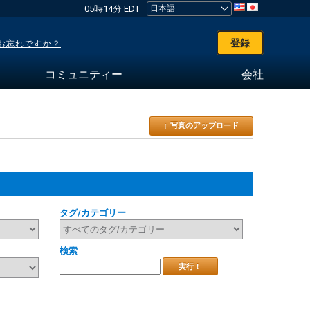
05時14分 EDT
登録
お忘れですか？
コミュニティー
会社
↑ 写真のアップロード
タグ/カテゴリー
検索
実行！