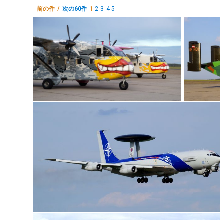
前の件 /
次の60件
1
2
3
4
5