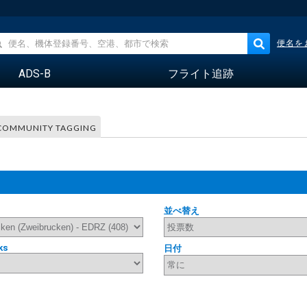
便名を
ADS-B
フライト追跡
COMMUNITY TAGGING
並べ替え
ks
日付