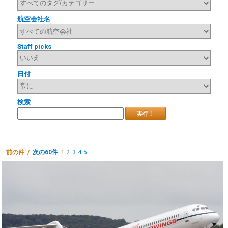
航空会社名
Staff picks
日付
検索
実行！
前の件 /
次の60件
1
2
3
4
5