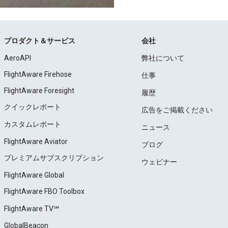
プロダクト＆サービス
会社
AeroAPI
弊社について
FlightAware Firehose
仕事
FlightAware Foresight
履歴
クイックレポート
広告をご掲載ください
カスタムレポート
ニュース
FlightAware Aviator
ブログ
プレミアムサブスクリプション
ウェビナー
FlightAware Global
FlightAware FBO Toolbox
FlightAware TV℠
GlobalBeacon