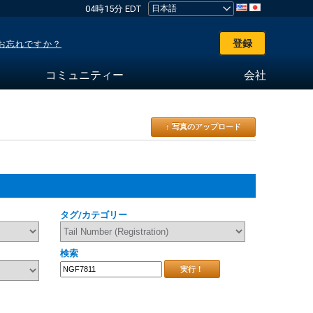
04時15分 EDT
登録
お忘れですか？
コミュニティー
会社
↑ 写真のアップロード
タグ/カテゴリー
検索
実行！