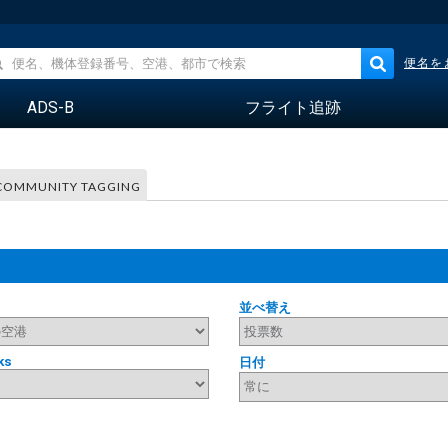
便名を
ADS-B
フライト追跡
COMMUNITY TAGGING
並べ替え
ks
日付