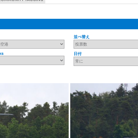
並べ替え
ks
日付