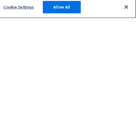
Cookie Settings
Allow All
コミュニティー
写真
ニュース
掲示板
ADS-Bサイトを運営する
サポート
お問い合わせ