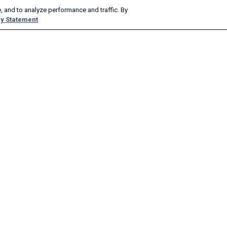
, and to analyze performance and traffic. By
y Statement
プロダクト＆サービス
会社
AeroAPI
弊社について
FlightAware Firehose
仕事
FlightAware Foresight
履歴
クイックレポート
広告をご掲載ください
カスタムレポート
ニュース
FlightAware Aviator
ブログ
プレミアムサブスクリプション
ウェビナー