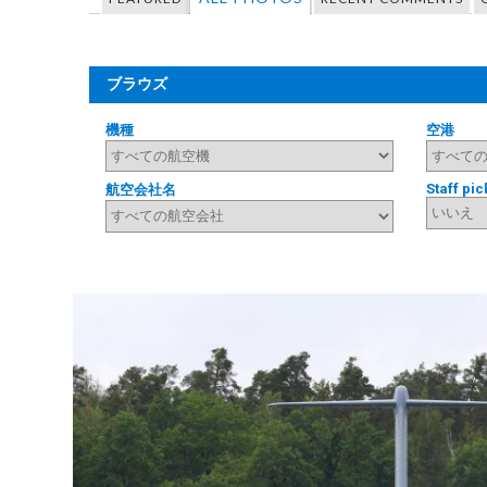
ブラウズ
機種
空港
Staff pic
航空会社名