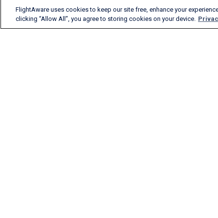
FlightAware uses cookies to keep our site free, enhance your experience
clicking “Allow All”, you agree to storing cookies on your device.
Privac
FlightAwareは
航空関連業界に携わるすべ
ての人に、正確なリアルタ
イム、履歴、予測フライト
インサイトを提供していま
す。