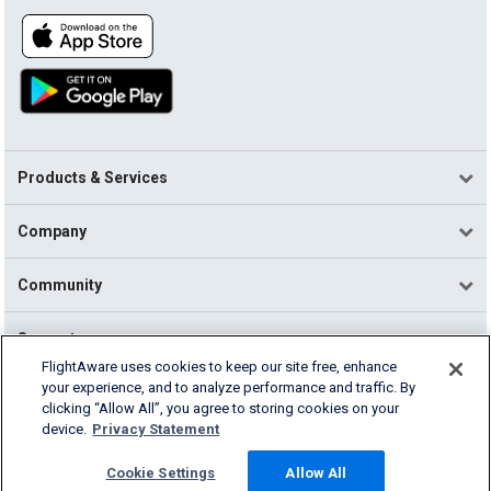
Products & Services
Company
Community
Support
FlightAware uses cookies to keep our site free, enhance
your experience, and to analyze performance and traffic. By
English (USA)
clicking “Allow All”, you agree to storing cookies on your
2026 FlightAware
device.
Privacy Statement
Terms of Use
Privacy
Cookie Settings
Cookie Settings
Allow All