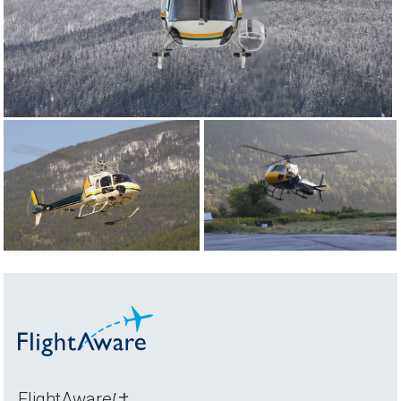
FlightAwareは