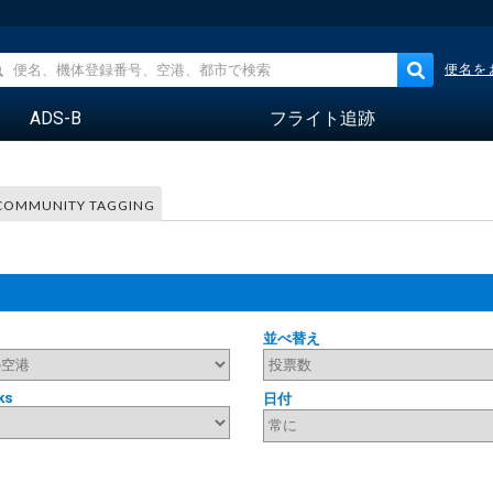
便名を
ADS-B
フライト追跡
COMMUNITY TAGGING
並べ替え
ks
日付