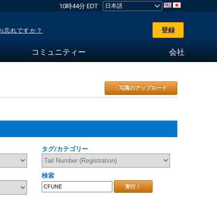
10時44分 EDT
登録
お忘れですか？
コミュニティー
会社
↑ 写真のアップロード
タグ/カテゴリー
検索
実行！