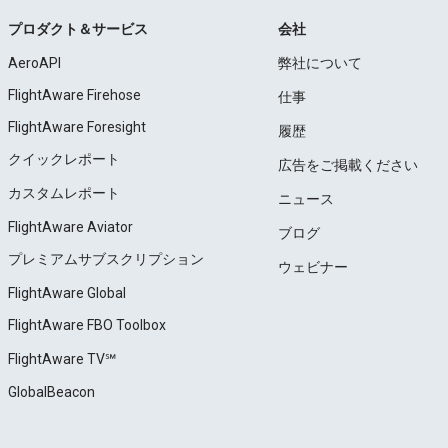
プロダクト＆サービス
会社
AeroAPI
弊社について
FlightAware Firehose
仕事
FlightAware Foresight
履歴
クイックレポート
広告をご掲載ください
カスタムレポート
ニュース
FlightAware Aviator
ブログ
プレミアムサブスクリプション
ウェビナー
FlightAware Global
FlightAware FBO Toolbox
FlightAware TV℠
GlobalBeacon