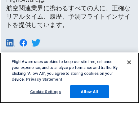
航空関連業界に携わるすべての人に、正確な
リアルタイム、履歴、予測フライトインサイ
トを提供しています。
FlightAware uses cookies to keep our site free, enhance
your experience, and to analyze performance and traffic. By
clicking “Allow All”, you agree to storing cookies on your
device.
Privacy Statement
Cookie Settings
Allow All
Products & Services
Company
Community