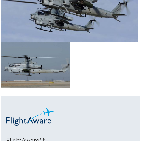
FlightAwareは