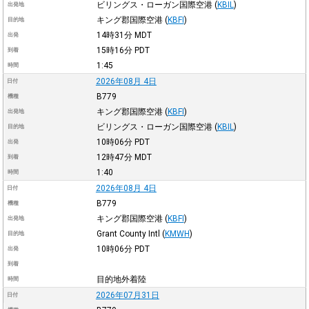
ビリングス・ローガン国際空港
(
KBIL
)
出発地
キング郡国際空港
(
KBFI
)
目的地
14時31分
MDT
出発
15時16分
PDT
到着
1:45
時間
2026年08月 4日
日付
B779
機種
キング郡国際空港
(
KBFI
)
出発地
ビリングス・ローガン国際空港
(
KBIL
)
目的地
10時06分
PDT
出発
12時47分
MDT
到着
1:40
時間
2026年08月 4日
日付
B779
機種
キング郡国際空港
(
KBFI
)
出発地
Grant County Intl
(
KMWH
)
目的地
10時06分
PDT
出発
到着
目的地外着陸
時間
2026年07月31日
日付