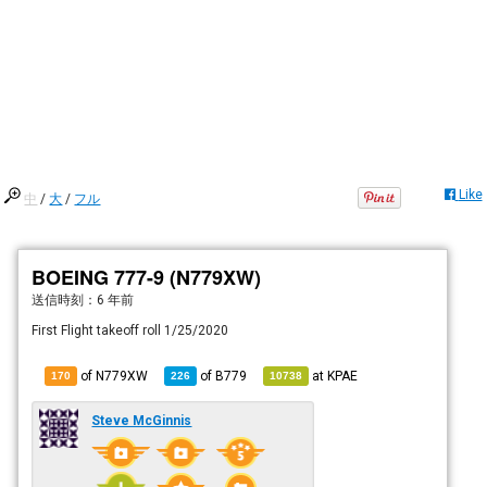
Like
中
/
大
/
フル
BOEING 777-9 (N779XW)
送信時刻：
6 年前
First Flight takeoff roll 1/25/2020
of N779XW
of
B779
at
KPAE
170
226
10738
Steve McGinnis