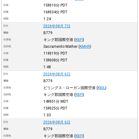
15時10分
PDT
出発
16時34分
PDT
到着
1:24
時間
2026年08月 7日
日付
B779
機種
キング郡国際空港
(
KBFI
)
出発地
Sacramento Mather
(
KMHR
)
目的地
11時19分
PDT
出発
13時08分
PDT
到着
1:48
時間
2026年08月 6日
日付
B779
機種
ビリングス・ローガン国際空港
(
KBIL
)
出発地
キング郡国際空港
(
KBFI
)
目的地
14時51分
MDT
出発
15時25分
PDT
到着
1:33
時間
2026年08月 6日
日付
B779
機種
キング郡国際空港
(
KBFI
)
出発地