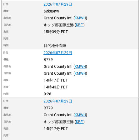
2026年07月29日
日付
Unknown
機種
Grant County Intl
(
KMWH
)
出発地
キング郡国際空港
(
KBFI
)
目的地
15時39分
PDT
出発
到着
目的地外着陸
時間
2026年07月29日
日付
B779
機種
Grant County Intl
(
KMWH
)
出発地
Grant County Intl
(
KMWH
)
目的地
14時17分
PDT
出発
14時43分
PDT
到着
0:26
時間
2026年07月29日
日付
B779
機種
Grant County Intl
(
KMWH
)
出発地
キング郡国際空港
(
KBFI
)
目的地
14時17分
PDT
出発
到着