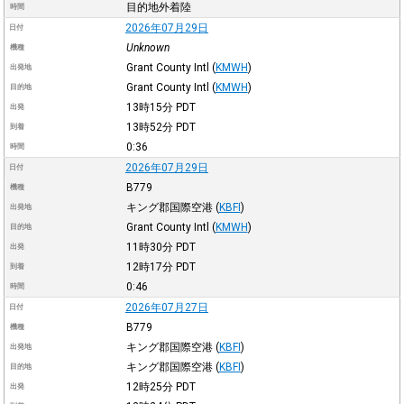
目的地外着陸
時間
2026年07月29日
日付
Unknown
機種
Grant County Intl
(
KMWH
)
出発地
Grant County Intl
(
KMWH
)
目的地
13時15分
PDT
出発
13時52分
PDT
到着
0:36
時間
2026年07月29日
日付
B779
機種
キング郡国際空港
(
KBFI
)
出発地
Grant County Intl
(
KMWH
)
目的地
11時30分
PDT
出発
12時17分
PDT
到着
0:46
時間
2026年07月27日
日付
B779
機種
キング郡国際空港
(
KBFI
)
出発地
キング郡国際空港
(
KBFI
)
目的地
12時25分
PDT
出発