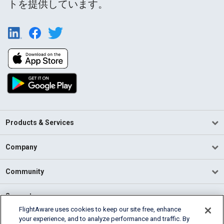
トを提供しています。
Products & Services
Company
Community
Support
FlightAware uses cookies to keep our site free, enhance
your experience, and to analyze performance and traffic. By
English (USA)