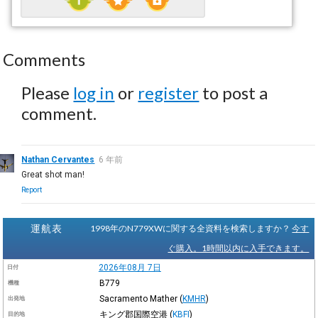
Comments
Please
log in
or
register
to post a
comment.
Nathan Cervantes
6 年前
Great shot man!
Report
運航表
1998年のN779XWに関する全資料を検索しますか？
今す
ぐ購入。1時間以内に入手できます。
2026年08月 7日
日付
B779
機種
Sacramento Mather
(
KMHR
)
出発地
キング郡国際空港
(
KBFI
)
目的地