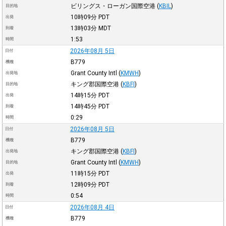
ビリングス・ローガン国際空港
(
KBIL
)
目的地
10時09分
PDT
出発
13時03分
MDT
到着
1:53
時間
2026年08月 5日
日付
B779
機種
Grant County Intl
(
KMWH
)
出発地
キング郡国際空港
(
KBFI
)
目的地
14時15分
PDT
出発
14時45分
PDT
到着
0:29
時間
2026年08月 5日
日付
B779
機種
キング郡国際空港
(
KBFI
)
出発地
Grant County Intl
(
KMWH
)
目的地
11時15分
PDT
出発
12時09分
PDT
到着
0:54
時間
2026年08月 4日
日付
B779
機種