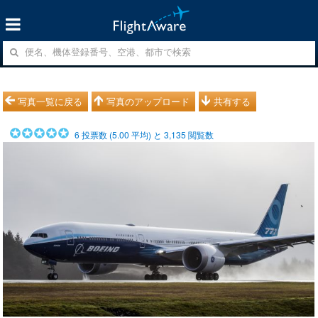
写真一覧に戻る
写真のアップロード
共有する
6
投票数 (
5.00
平均) と
3,135
閲覧数