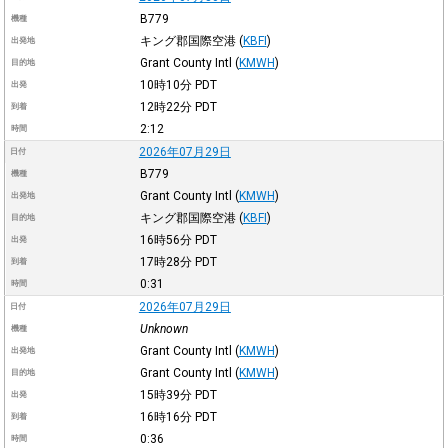
B779
機種
キング郡国際空港
(
KBFI
)
出発地
Grant County Intl
(
KMWH
)
目的地
10時10分
PDT
出発
12時22分
PDT
到着
2:12
時間
2026年07月29日
日付
B779
機種
Grant County Intl
(
KMWH
)
出発地
キング郡国際空港
(
KBFI
)
目的地
16時56分
PDT
出発
17時28分
PDT
到着
0:31
時間
2026年07月29日
日付
Unknown
機種
Grant County Intl
(
KMWH
)
出発地
Grant County Intl
(
KMWH
)
目的地
15時39分
PDT
出発
16時16分
PDT
到着
0:36
時間