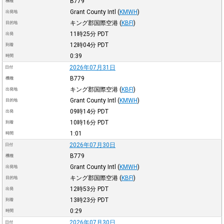
B779
機種
Grant County Intl
(
KMWH
)
出発地
キング郡国際空港
(
KBFI
)
目的地
11時25分
PDT
出発
12時04分
PDT
到着
0:39
時間
2026年07月31日
日付
B779
機種
キング郡国際空港
(
KBFI
)
出発地
Grant County Intl
(
KMWH
)
目的地
09時14分
PDT
出発
10時16分
PDT
到着
1:01
時間
2026年07月30日
日付
B779
機種
Grant County Intl
(
KMWH
)
出発地
キング郡国際空港
(
KBFI
)
目的地
12時53分
PDT
出発
13時23分
PDT
到着
0:29
時間
2026年07月30日
日付