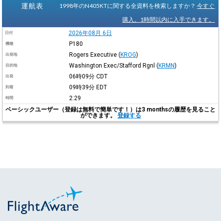
運航表
1998年のN405KTに関する全資料を検索しますか？
今すぐ
購入。1時間以内に入手できます。
2026年08月 6日
日付
P180
機種
Rogers Executive
(
KROG
)
出発地
Washington Exec/Stafford Rgnl
(
KRMN
)
目的地
06時09分
CDT
出発
09時39分
EDT
到着
2:29
時間
ベーシックユーザー（登録は無料で簡単です！）は3 monthsの履歴を見ること
ができます。
登録する