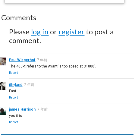
Comments
Please
log in
or
register
to post a
comment.
Paul Wisgerhof
7 年前
The 405kt refers to the Avanti's top speed at 31000'.
Report
jthyland
7 年前
Fast.
Report
james Harrison
7 年前
yes it is
Report