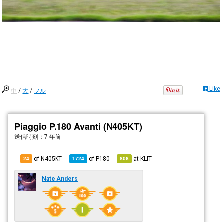
Like
中
/
大
/
フル
Piaggio P.180 Avanti (N405KT)
送信時刻：
7 年前
of N405KT
of
P180
at
KLIT
24
1724
806
Nate Anders