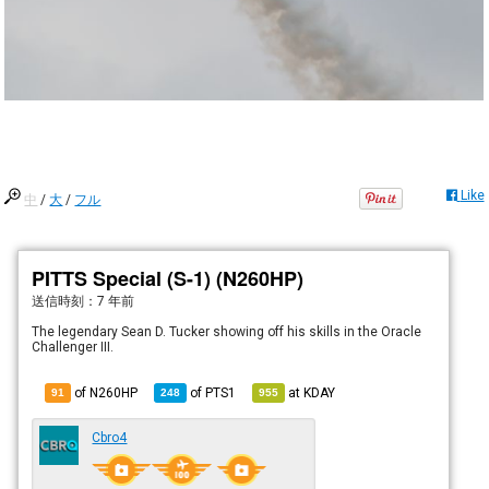
Like
中
/
大
/
フル
PITTS Special (S-1) (N260HP)
送信時刻：
7 年前
The legendary Sean D. Tucker showing off his skills in the Oracle
Challenger III.
of N260HP
of
PTS1
at
KDAY
91
248
955
Cbro4