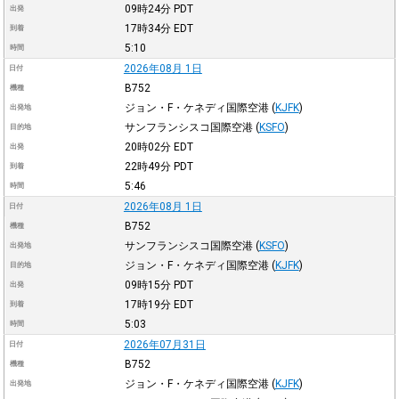
09時24分
PDT
出発
17時34分
EDT
到着
5:10
時間
2026年08月 1日
日付
B752
機種
ジョン・F・ケネディ国際空港
(
KJFK
)
出発地
サンフランシスコ国際空港
(
KSFO
)
目的地
20時02分
EDT
出発
22時49分
PDT
到着
5:46
時間
2026年08月 1日
日付
B752
機種
サンフランシスコ国際空港
(
KSFO
)
出発地
ジョン・F・ケネディ国際空港
(
KJFK
)
目的地
09時15分
PDT
出発
17時19分
EDT
到着
5:03
時間
2026年07月31日
日付
B752
機種
ジョン・F・ケネディ国際空港
(
KJFK
)
出発地