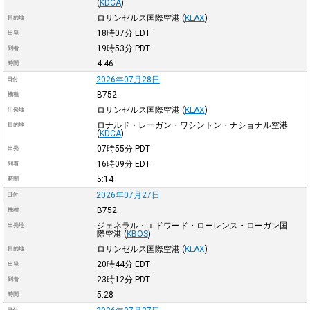
(
KDCA
)
ロサンゼルス国際空港
(
KLAX
)
目的地
18時07分
EDT
出発
19時53分
PDT
到着
4:46
時間
2026年07月28日
日付
B752
機種
ロサンゼルス国際空港
(
KLAX
)
出発地
ロナルド・レーガン・ワシントン・ナショナル空港
目的地
(
KDCA
)
07時55分
PDT
出発
16時09分
EDT
到着
5:14
時間
2026年07月27日
日付
B752
機種
ジェネラル・エドワード・ローレンス・ローガン国
出発地
際空港
(
KBOS
)
ロサンゼルス国際空港
(
KLAX
)
目的地
20時44分
EDT
出発
23時12分
PDT
到着
5:28
時間