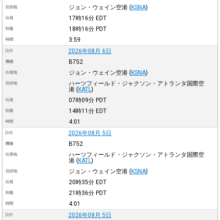
ジョン・ウェイン空港
(
KSNA
)
目的地
17時16分
EDT
出発
18時16分
PDT
到着
3:59
時間
2026年08月 6日
日付
B752
機種
ジョン・ウェイン空港
(
KSNA
)
出発地
ハーツフィールド・ジャクソン・アトランタ国際空
目的地
港
(
KATL
)
07時09分
PDT
出発
14時11分
EDT
到着
4:01
時間
2026年08月 5日
日付
B752
機種
ハーツフィールド・ジャクソン・アトランタ国際空
出発地
港
(
KATL
)
ジョン・ウェイン空港
(
KSNA
)
目的地
20時35分
EDT
出発
21時36分
PDT
到着
4:01
時間
2026年08月 5日
日付