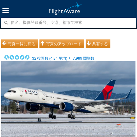
写真一覧に戻る
写真のアップロード
共有する
32
投票数 (
4.84
平均) と
7,989
閲覧数