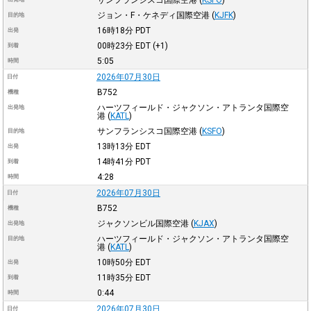
ジョン・F・ケネディ国際空港
(
KJFK
)
目的地
16時18分
PDT
出発
00時23分
EDT
(+1)
到着
5:05
時間
2026年07月30日
日付
B752
機種
ハーツフィールド・ジャクソン・アトランタ国際空
出発地
港
(
KATL
)
サンフランシスコ国際空港
(
KSFO
)
目的地
13時13分
EDT
出発
14時41分
PDT
到着
4:28
時間
2026年07月30日
日付
B752
機種
ジャクソンビル国際空港
(
KJAX
)
出発地
ハーツフィールド・ジャクソン・アトランタ国際空
目的地
港
(
KATL
)
10時50分
EDT
出発
11時35分
EDT
到着
0:44
時間
2026年07月30日
日付