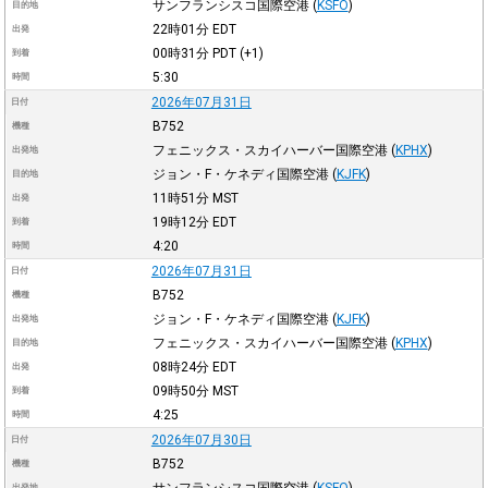
サンフランシスコ国際空港
(
KSFO
)
目的地
22時01分
EDT
出発
00時31分
PDT
(+1)
到着
5:30
時間
2026年07月31日
日付
B752
機種
フェニックス・スカイハーバー国際空港
(
KPHX
)
出発地
ジョン・F・ケネディ国際空港
(
KJFK
)
目的地
11時51分
MST
出発
19時12分
EDT
到着
4:20
時間
2026年07月31日
日付
B752
機種
ジョン・F・ケネディ国際空港
(
KJFK
)
出発地
フェニックス・スカイハーバー国際空港
(
KPHX
)
目的地
08時24分
EDT
出発
09時50分
MST
到着
4:25
時間
2026年07月30日
日付
B752
機種
サンフランシスコ国際空港
(
KSFO
)
出発地