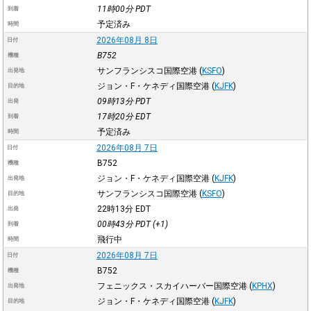
11時00分
PDT
到着
予定済み
時間
2026年08月 8日
日付
B752
機種
サンフランシスコ国際空港
(
KSFO
)
出発地
ジョン・F・ケネディ国際空港
(
KJFK
)
目的地
09時13分
PDT
出発
17時20分
EDT
到着
予定済み
時間
2026年08月 7日
日付
B752
機種
ジョン・F・ケネディ国際空港
(
KJFK
)
出発地
サンフランシスコ国際空港
(
KSFO
)
目的地
22時13分
EDT
出発
00時43分
PDT
(+1)
到着
飛行中
時間
2026年08月 7日
日付
B752
機種
フェニックス・スカイハーバー国際空港
(
KPHX
)
出発地
ジョン・F・ケネディ国際空港
(
KJFK
)
目的地