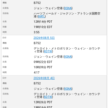
B752
機種
ジョン・ウェイン空港
(
KSNA
)
出発地
ハーツフィールド・ジャクソン・アトランタ国際空
目的地
港
(
KATL
)
12時14分
PDT
出発
19時10分
EDT
到着
3:55
時間
2026年08月 5日
日付
B752
機種
デトロイト・メトロポリタン・ウェイン・カウンテ
出発地
ィ空港
(
KDTW
)
ジョン・ウェイン空港
(
KSNA
)
目的地
09時22分
EDT
出発
10時39分
PDT
到着
4:17
時間
2026年08月 4日
日付
B752
機種
ジョン・ウェイン空港
(
KSNA
)
出発地
デトロイト・メトロポリタン・ウェイン・カウンテ
目的地
ィ空港
(
KDTW
)
12時26分
PDT
出発
19時16分
EDT
到着