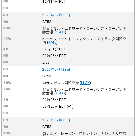
12時14分
PDT
到着
3:52
時間
2026年07月29日
日付
B752
機種
ジェネラル・エドワード・ローレンス・ローガン国
出発地
際空港
(
KBOS
)
ハーツフィールド・ジャクソン・アトランタ国際空
目的地
港
(
KATL
)
07時01分
EDT
出発
09時06分
EDT
到着
2:05
時間
2026年07月28日
日付
B752
機種
ロサンゼルス国際空港
(
KLAX
)
出発地
ジェネラル・エドワード・ローレンス・ローガン国
目的地
際空港
(
KBOS
)
21時26分
PDT
出発
05時29分
EDT
(+1)
到着
5:02
時間
2026年07月28日
日付
B752
機種
ロナルド・レーガン・ワシントン・ナショナル空港
出発地