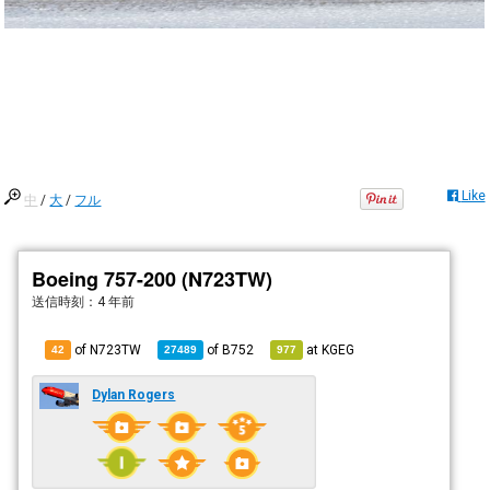
Like
中
/
大
/
フル
Boeing 757-200 (N723TW)
送信時刻：
4 年前
of N723TW
of
B752
at
KGEG
42
27489
977
Dylan Rogers