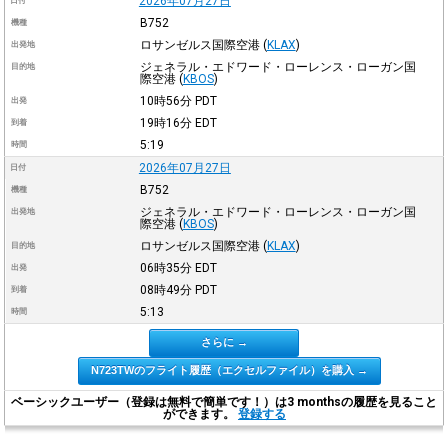
2026年07月27日
日付
B752
機種
ロサンゼルス国際空港
(
KLAX
)
出発地
ジェネラル・エドワード・ローレンス・ローガン国
目的地
際空港
(
KBOS
)
10時56分
PDT
出発
19時16分
EDT
到着
5:19
時間
2026年07月27日
日付
B752
機種
ジェネラル・エドワード・ローレンス・ローガン国
出発地
際空港
(
KBOS
)
ロサンゼルス国際空港
(
KLAX
)
目的地
06時35分
EDT
出発
08時49分
PDT
到着
5:13
時間
さらに →
N723TWのフライト履歴（エクセルファイル）を購入 →
ベーシックユーザー（登録は無料で簡単です！）は3 monthsの履歴を見ること
ができます。
登録する