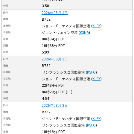
3:50
時間
2026年08月 4日
日付
B752
機種
ジョン・F・ケネディ国際空港
(
KJFK
)
出発地
ジョン・ウェイン空港
(
KSNA
)
目的地
08時34分
EDT
出発
10時38分
PDT
到着
5:03
時間
2026年08月 3日
日付
B752
機種
サンフランシスコ国際空港
(
KSFO
)
出発地
ジョン・F・ケネディ国際空港
(
KJFK
)
目的地
22時34分
PDT
出発
06時29分
EDT
(+1)
到着
4:54
時間
2026年08月 3日
日付
B752
機種
ジョン・F・ケネディ国際空港
(
KJFK
)
出発地
サンフランシスコ国際空港
(
KSFO
)
目的地
18時18分
EDT
出発