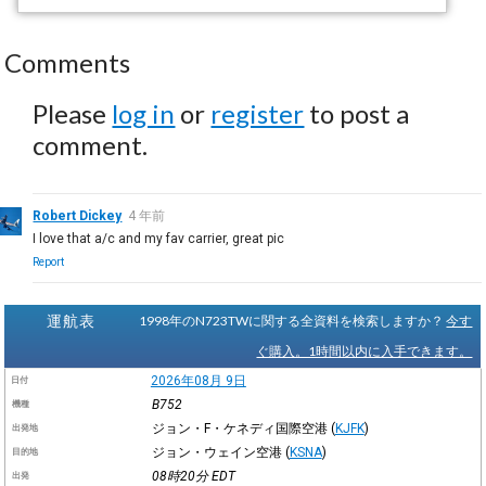
Comments
Please
log in
or
register
to post a
comment.
Robert Dickey
4 年前
I love that a/c and my fav carrier, great pic
Report
運航表
1998年のN723TWに関する全資料を検索しますか？
今す
ぐ購入。1時間以内に入手できます。
2026年08月 9日
日付
B752
機種
ジョン・F・ケネディ国際空港
(
KJFK
)
出発地
ジョン・ウェイン空港
(
KSNA
)
目的地
08時20分
EDT
出発