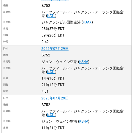
B752
機種
ハーツフィールド・ジャクソン・アトランタ国際空
出発地
港
(
KATL
)
ジャクソンビル国際空港
(
KJAX
)
目的地
08時37分
EDT
出発
09時20分
EDT
到着
0:42
時間
2026年07月29日
日付
B752
機種
ジョン・ウェイン空港
(
KSNA
)
出発地
ハーツフィールド・ジャクソン・アトランタ国際空
目的地
港
(
KATL
)
14時10分
PDT
出発
21時12分
EDT
到着
4:01
時間
2026年07月29日
日付
B752
機種
ハーツフィールド・ジャクソン・アトランタ国際空
出発地
港
(
KATL
)
ジョン・ウェイン空港
(
KSNA
)
目的地
11時21分
EDT
出発