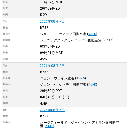
11時39分
MST
出発
20時08分
EDT
到着
5:29
時間
2026年08月 7日
日付
B752
機種
ジョン・F・ケネディ国際空港
(
KJFK
)
出発地
フェニックス・スカイハーバー国際空港
(
KPHX
)
目的地
08時04分
EDT
出発
09時31分
MST
到着
4:26
時間
2026年08月 6日
日付
B752
機種
ジョン・ウェイン空港
(
KSNA
)
出発地
ジョン・F・ケネディ国際空港
(
KJFK
)
目的地
20時50分
PDT
出発
04時40分
EDT
(+1)
到着
4:49
時間
2026年08月 6日
日付
B752
機種
ハーツフィールド・ジャクソン・アトランタ国際空
出発地
港
(
KATL
)