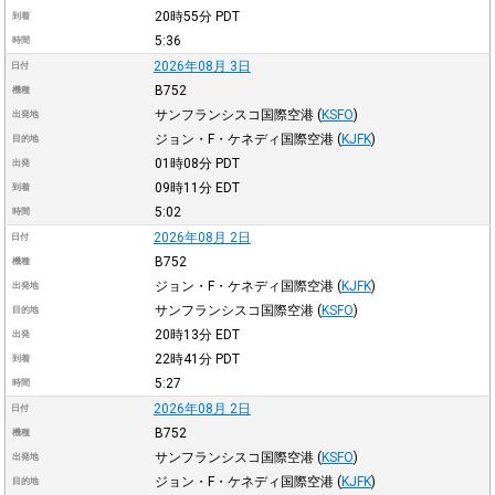
20時55分
PDT
到着
5:36
時間
2026年08月 3日
日付
B752
機種
サンフランシスコ国際空港
(
KSFO
)
出発地
ジョン・F・ケネディ国際空港
(
KJFK
)
目的地
01時08分
PDT
出発
09時11分
EDT
到着
5:02
時間
2026年08月 2日
日付
B752
機種
ジョン・F・ケネディ国際空港
(
KJFK
)
出発地
サンフランシスコ国際空港
(
KSFO
)
目的地
20時13分
EDT
出発
22時41分
PDT
到着
5:27
時間
2026年08月 2日
日付
B752
機種
サンフランシスコ国際空港
(
KSFO
)
出発地
ジョン・F・ケネディ国際空港
(
KJFK
)
目的地