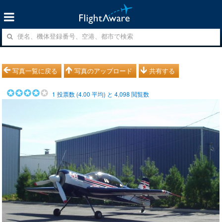
写真一覧に戻る
写真のアップロード
共有する
1
投票数 (
4.00
平均) と
4,098
閲覧数