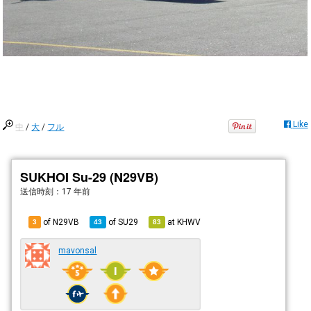
Like
中
/
大
/
フル
SUKHOI Su-29 (N29VB)
送信時刻：
17 年前
of N29VB
of
SU29
at
KHWV
3
43
83
mavonsal