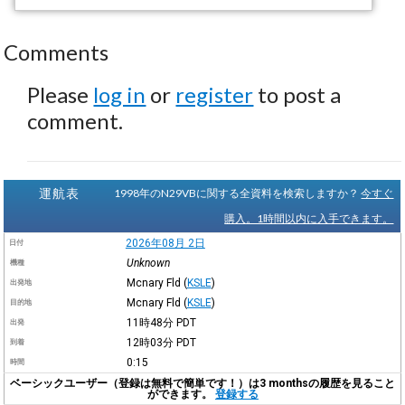
Comments
Please
log in
or
register
to post a
comment.
運航表
1998年のN29VBに関する全資料を検索しますか？
今すぐ
購入。1時間以内に入手できます。
2026年08月 2日
日付
Unknown
機種
Mcnary Fld
(
KSLE
)
出発地
Mcnary Fld
(
KSLE
)
目的地
11時48分
PDT
出発
12時03分
PDT
到着
0:15
時間
ベーシックユーザー（登録は無料で簡単です！）は3 monthsの履歴を見ること
ができます。
登録する