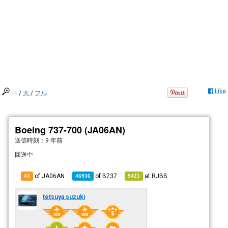
Like
中
/
大
/
フル
Boeing 737-700 (JA06AN)
送信時刻：
9 年前
回送中
of JA06AN
of
B737
at
RJBB
43
46936
5421
tetsuya suzuki