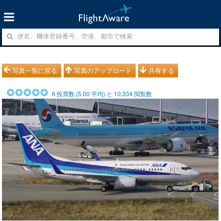
写真一覧に戻る
写真のアップロード
共有する
6
投票数 (
5.00
平均) と
10,334
閲覧数