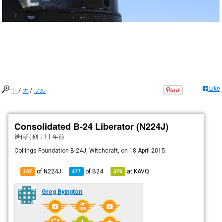
Like
中
/
大
/
フル
Consolidated B-24 Liberator (N224J)
送信時刻：
11 年前
Collings Foundation B-24J, Witchcraft, on 18 April 2015.
of N224J
of
B24
at
KAVQ
197
477
376
Greg Byington