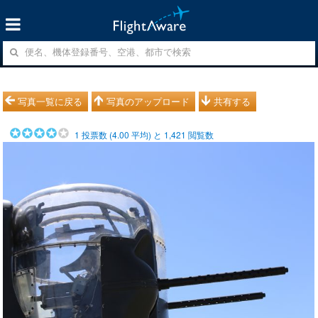
写真一覧に戻る
写真のアップロード
共有する
1
投票数 (
4.00
平均) と
1,421
閲覧数