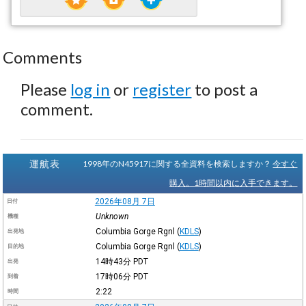
Comments
Please
log in
or
register
to post a
comment.
運航表
1998年のN45917に関する全資料を検索しますか？
今すぐ
購入。1時間以内に入手できます。
2026年08月 7日
日付
Unknown
機種
Columbia Gorge Rgnl
(
KDLS
)
出発地
Columbia Gorge Rgnl
(
KDLS
)
目的地
14時43分
PDT
出発
17時06分
PDT
到着
2:22
時間