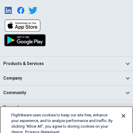
Products & Services
Company
Community
Support
FlightAware uses cookies to keep our site free, enhance
your experience, and to analyze performance and traffic. By
English (USA)
clicking “Allow All”, you agree to storing cookies on your
2026 FlightAware
device.
Privacy Statement