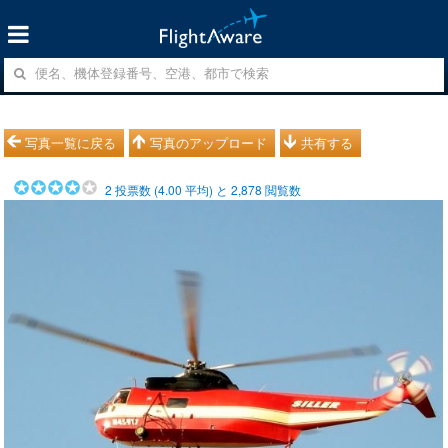
写真一覧に戻る
写真のアップロード
共有する
2
投票数 (
4.00
平均) と
2,878
閲覧数