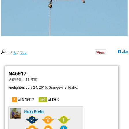
Like
中
/
大
/
フル
N45917 —
送信時刻：
11 年前
Firefighter, July 24, 2015, Grangeville, Idaho.
of N45917
at
KGIC
7
105
Harry Krebs