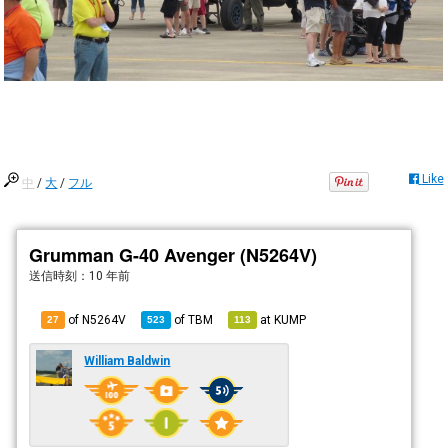
Like
中
/
大
/
フル
Grumman G-40 Avenger (N5264V)
送信時刻：
10 年前
of N5264V
of
TBM
at
KUMP
27
523
113
William Baldwin