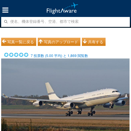
写真一覧に戻る
写真のアップロード
共有する
7
投票数 (
5.00
平均) と
1,869
閲覧数