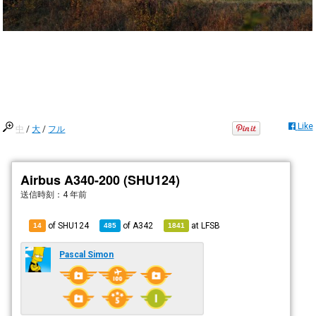
Like
中
/
大
/
フル
Airbus A340-200 (SHU124)
送信時刻：
4 年前
of SHU124
of
A342
at
LFSB
14
485
1841
Pascal Simon