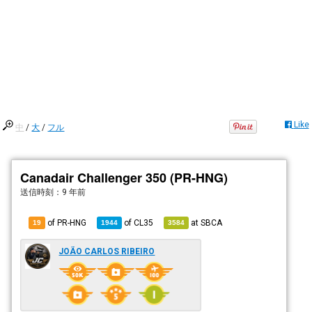
Like
中
/
大
/
フル
Canadair Challenger 350 (PR-HNG)
送信時刻：
9 年前
of PR-HNG
of
CL35
at
SBCA
19
1944
3584
JOÃO CARLOS RIBEIRO