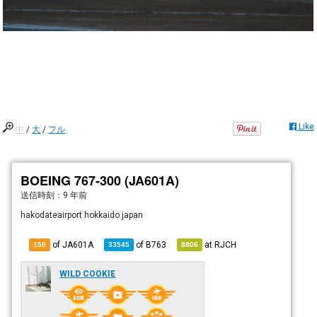
Like
中
/
大
/
フル
BOEING 767-300 (JA601A)
送信時刻：
9 年前
hakodateairport hokkaido japan
of JA601A
of
B763
at
RJCH
158
33545
8806
WILD COOKIE