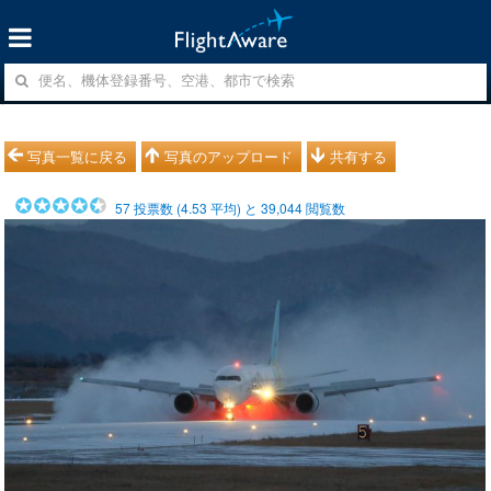
写真一覧に戻る
写真のアップロード
共有する
57
投票数 (
4.53
平均) と
39,044
閲覧数