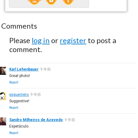
Comments
Please
log in
or
register
to post a
comment.
Karl Lehenbauer
9 年前
Great photo!
Report
exguerriero
9 年前
Suggestive!
Report
Sandro Milheiros de Azevedo
9 年前
Espetáculo.
Report