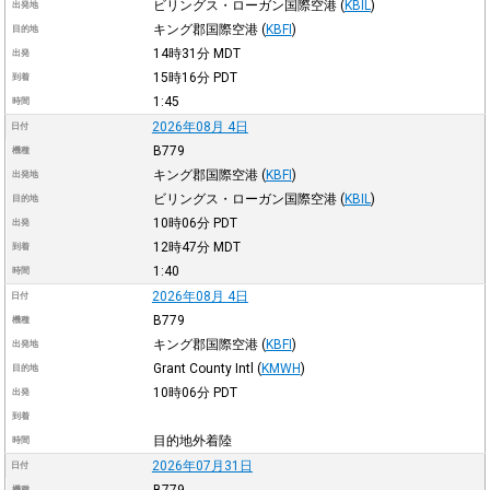
ビリングス・ローガン国際空港
(
KBIL
)
出発地
キング郡国際空港
(
KBFI
)
目的地
14時31分
MDT
出発
15時16分
PDT
到着
1:45
時間
2026年08月 4日
日付
B779
機種
キング郡国際空港
(
KBFI
)
出発地
ビリングス・ローガン国際空港
(
KBIL
)
目的地
10時06分
PDT
出発
12時47分
MDT
到着
1:40
時間
2026年08月 4日
日付
B779
機種
キング郡国際空港
(
KBFI
)
出発地
Grant County Intl
(
KMWH
)
目的地
10時06分
PDT
出発
到着
目的地外着陸
時間
2026年07月31日
日付
機種