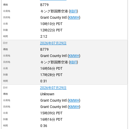
B779
機種
キング郡国際空港
(
KBFI
)
出発地
Grant County Intl
(
KMWH
)
目的地
10時10分
PDT
出発
12時22分
PDT
到着
2:12
時間
2026年07月29日
日付
B779
機種
Grant County Intl
(
KMWH
)
出発地
キング郡国際空港
(
KBFI
)
目的地
16時56分
PDT
出発
17時28分
PDT
到着
0:31
時間
2026年07月29日
日付
Unknown
機種
Grant County Intl
(
KMWH
)
出発地
Grant County Intl
(
KMWH
)
目的地
15時39分
PDT
出発
16時16分
PDT
到着
0:36
時間