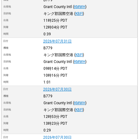
B779
Grant County Intl
(
KMWH
)
出発地
キング郡国際空港
(
KBFI
)
目的地
11時25分
PDT
出発
12時04分
PDT
到着
0:39
時間
2026年07月31日
日付
B779
機種
キング郡国際空港
(
KBFI
)
出発地
Grant County Intl
(
KMWH
)
目的地
09時14分
PDT
出発
10時16分
PDT
到着
1:01
時間
2026年07月30日
日付
B779
機種
Grant County Intl
(
KMWH
)
出発地
キング郡国際空港
(
KBFI
)
目的地
12時53分
PDT
出発
13時23分
PDT
到着
0:29
時間
2026年07月30日
日付