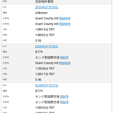
目的地外着陸
時間
2026年07月29日
日付
Unknown
機種
Grant County Intl
(
KMWH
)
出発地
Grant County Intl
(
KMWH
)
目的地
13時15分
PDT
出発
13時52分
PDT
到着
0:36
時間
2026年07月29日
日付
B779
機種
キング郡国際空港
(
KBFI
)
出発地
Grant County Intl
(
KMWH
)
目的地
11時30分
PDT
出発
12時17分
PDT
到着
0:46
時間
2026年07月27日
日付
B779
機種
キング郡国際空港
(
KBFI
)
出発地
キング郡国際空港
(
KBFI
)
目的地
12時25分
PDT
出発