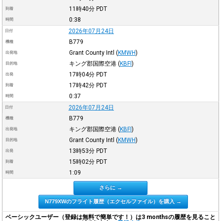
11時40分
PDT
到着
0:38
時間
2026年07月24日
日付
B779
機種
Grant County Intl
(
KMWH
)
出発地
キング郡国際空港
(
KBFI
)
目的地
17時04分
PDT
出発
17時42分
PDT
到着
0:37
時間
2026年07月24日
日付
B779
機種
キング郡国際空港
(
KBFI
)
出発地
Grant County Intl
(
KMWH
)
目的地
13時53分
PDT
出発
15時02分
PDT
到着
1:09
時間
さらに →
N779XWのフライト履歴（エクセルファイル）を購入 →
ベーシックユーザー（登録は無料で簡単です！）は3 monthsの履歴を見ること