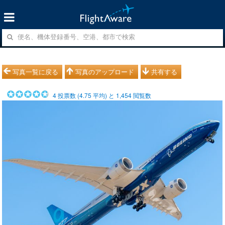
写真一覧に戻る
写真のアップロード
共有する
4
投票数 (
4.75
平均) と
1,454
閲覧数