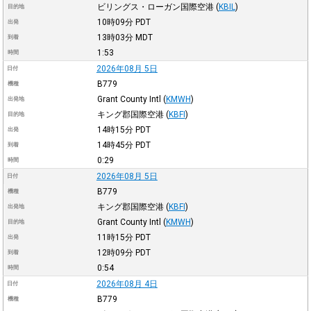
ビリングス・ローガン国際空港
(
KBIL
)
目的地
10時09分
PDT
出発
13時03分
MDT
到着
1:53
時間
2026年08月 5日
日付
B779
機種
Grant County Intl
(
KMWH
)
出発地
キング郡国際空港
(
KBFI
)
目的地
14時15分
PDT
出発
14時45分
PDT
到着
0:29
時間
2026年08月 5日
日付
B779
機種
キング郡国際空港
(
KBFI
)
出発地
Grant County Intl
(
KMWH
)
目的地
11時15分
PDT
出発
12時09分
PDT
到着
0:54
時間
2026年08月 4日
日付
B779
機種