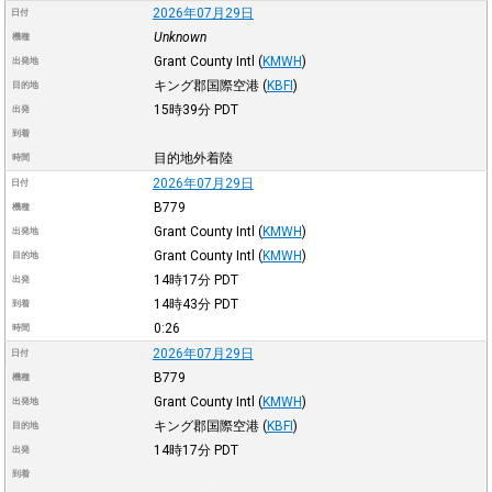
2026年07月29日
日付
Unknown
機種
Grant County Intl
(
KMWH
)
出発地
キング郡国際空港
(
KBFI
)
目的地
15時39分
PDT
出発
到着
目的地外着陸
時間
2026年07月29日
日付
B779
機種
Grant County Intl
(
KMWH
)
出発地
Grant County Intl
(
KMWH
)
目的地
14時17分
PDT
出発
14時43分
PDT
到着
0:26
時間
2026年07月29日
日付
B779
機種
Grant County Intl
(
KMWH
)
出発地
キング郡国際空港
(
KBFI
)
目的地
14時17分
PDT
出発
到着