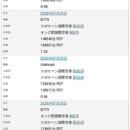
13時24分
PDT
到着
0:58
時間
2026年07月25日
日付
B779
機種
スポケーン国際空港
(
KGEG
)
出発地
キング郡国際空港
(
KBFI
)
目的地
14時40分
PDT
出発
16時01分
PDT
到着
1:20
時間
2026年07月25日
日付
Unknown
機種
スポケーン国際空港
(
KGEG
)
出発地
スポケーン国際空港
(
KGEG
)
目的地
12時30分
PDT
出発
13時17分
PDT
到着
0:46
時間
2026年07月25日
日付
B779
機種
キング郡国際空港
(
KBFI
)
出発地
スポケーン国際空港
(
KGEG
)
目的地
11時01分
PDT
出発