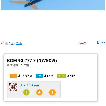
Like
中
/
大
/
フル
BOEING 777-9 (N779XW)
送信時刻：
5 年前
of N779XW
of
B779
at
KBFI
170
226
2235
Joel Erickson