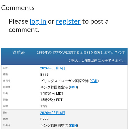
Comments
Please
log in
or
register
to post a
comment.
運航表
1998年のN779XWに関する全資料を検索しますか？
今す
ぐ購入。1時間以内に入手できます。
2026年08月 6日
日付
B779
機種
ビリングス・ローガン国際空港
(
KBIL
)
出発地
キング郡国際空港
(
KBFI
)
目的地
14時51分
MDT
出発
15時25分
PDT
到着
1:33
時間
2026年08月 6日
日付
B779
機種
キング郡国際空港
(
KBFI
)
出発地