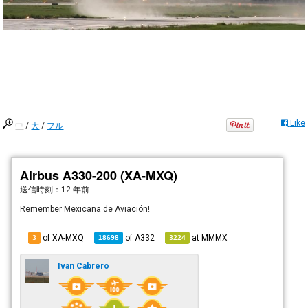
Like
中
/
大
/
フル
Airbus A330-200 (XA-MXQ)
送信時刻：
12 年前
Remember Mexicana de Aviación!
of XA-MXQ
of
A332
at
MMMX
3
18698
3224
Ivan Cabrero