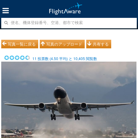
写真一覧に戻る
写真のアップロード
共有する
11
投票数 (
4.50
平均) と
10,405
閲覧数