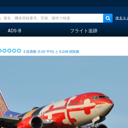
便名を
ADS-B
フライト追跡
3
投票数 (
5.00
平均) と
6,248
閲覧数