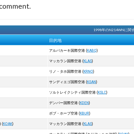
 comment.
1998年のN214WN
目的地
アルバカーキ国際空港
(
KABQ
)
マッカラン国際空港
(
KLAS
)
リノ・タホ国際空港
(
KRNO
)
サンディエゴ国際空港
(
KSAN
)
ソルトレイクシティ国際空港
(
KSLC
)
デンバー国際空港
(
KDEN
)
ボブ・ホープ空港
(
KBUR
)
)
(
KOAK
)
マッカラン国際空港
(
KLAS
)