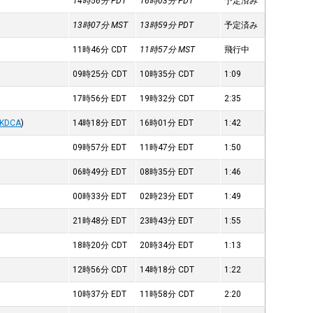
14時56分
PDT
16時03分
PDT
予定済み
13時07分
MST
13時59分
PDT
予定済み
11時46分
CDT
11時57分
MST
飛行中
09時25分
CDT
10時35分
CDT
1:09
17時56分
EDT
19時32分
CDT
2:35
KDCA
)
14時18分
EDT
16時01分
EDT
1:42
09時57分
EDT
11時47分
EDT
1:50
06時49分
EDT
08時35分
EDT
1:46
00時33分
EDT
02時23分
EDT
1:49
21時48分
EDT
23時43分
EDT
1:55
18時20分
CDT
20時34分
EDT
1:13
12時56分
CDT
14時18分
CDT
1:22
10時37分
EDT
11時58分
CDT
2:20