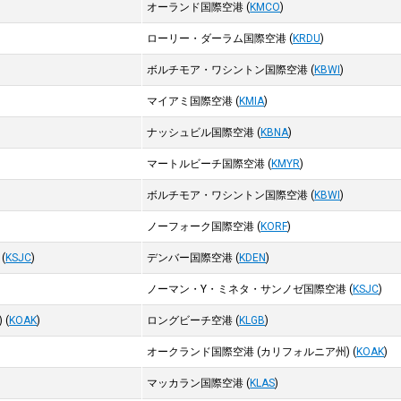
オーランド国際空港
(
KMCO
)
ローリー・ダーラム国際空港
(
KRDU
)
ボルチモア・ワシントン国際空港
(
KBWI
)
マイアミ国際空港
(
KMIA
)
ナッシュビル国際空港
(
KBNA
)
マートルビーチ国際空港
(
KMYR
)
ボルチモア・ワシントン国際空港
(
KBWI
)
ノーフォーク国際空港
(
KORF
)
(
KSJC
)
デンバー国際空港
(
KDEN
)
ノーマン・Y・ミネタ・サンノゼ国際空港
(
KSJC
)
)
(
KOAK
)
ロングビーチ空港
(
KLGB
)
オークランド国際空港 (カリフォルニア州)
(
KOAK
)
マッカラン国際空港
(
KLAS
)