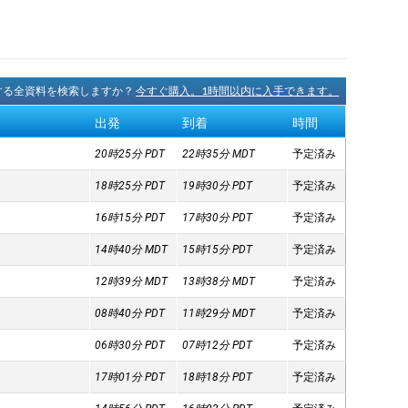
に関する全資料を検索しますか？
今すぐ購入。1時間以内に入手できます。
出発
到着
時間
20時25分
PDT
22時35分
MDT
予定済み
18時25分
PDT
19時30分
PDT
予定済み
16時15分
PDT
17時30分
PDT
予定済み
14時40分
MDT
15時15分
PDT
予定済み
12時39分
MDT
13時38分
MDT
予定済み
08時40分
PDT
11時29分
MDT
予定済み
06時30分
PDT
07時12分
PDT
予定済み
17時01分
PDT
18時18分
PDT
予定済み