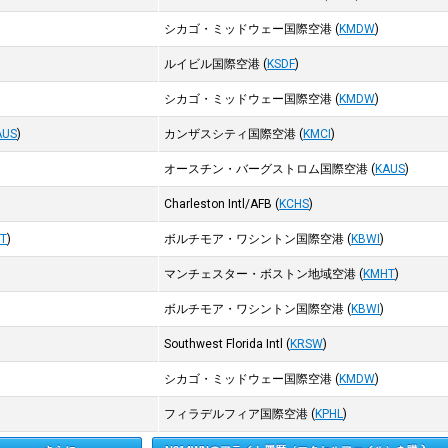
シカゴ・ミッドウェー国際空港
(
KMDW
)
ルイビル国際空港
(
KSDF
)
シカゴ・ミッドウェー国際空港
(
KMDW
)
AUS
)
カンザスシティ国際空港
(
KMCI
)
オースチン・バーグストロム国際空港
(
KAUS
)
Charleston Intl/AFB
(
KCHS
)
T
)
ボルチモア・ワシントン国際空港
(
KBWI
)
マンチェスター・ボストン地域空港
(
KMHT
)
ボルチモア・ワシントン国際空港
(
KBWI
)
Southwest Florida Intl
(
KRSW
)
シカゴ・ミッドウェー国際空港
(
KMDW
)
フィラデルフィア国際空港
(
KPHL
)