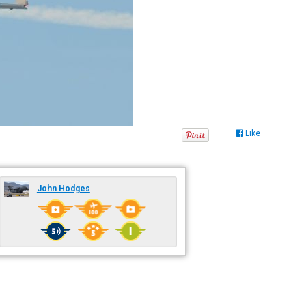
Like
John Hodges