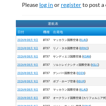
Please
log in
or
register
to post a
運航表
日付
機種
出発地
2026年08月 9日
B737
マッカラン国際空港
(
KLAS
)
2026年08月 9日
B737
リノ・タホ国際空港
(
KRNO
)
2026年08月 9日
B737
サンディエゴ国際空港
(
KSAN
)
2026年08月 9日
B737
ソルトレイクシティ国際空港
(
KSLC
)
2026年08月 9日
B737
デンバー国際空港
(
KDEN
)
2026年08月 9日
B737
ボブ・ホープ空港
(
KBUR
)
2026年08月 9日
B737
マッカラン国際空港
(
KLAS
)
2026年08月 8日
B737
オークランド国際空港 (カリフォルニア州