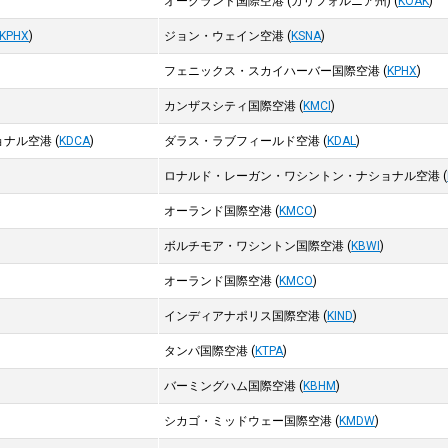
オークランド国際空港 (カリフォルニア州)
(
KOAK
)
KPHX
)
ジョン・ウェイン空港
(
KSNA
)
フェニックス・スカイハーバー国際空港
(
KPHX
)
カンザスシティ国際空港
(
KMCI
)
ョナル空港
(
KDCA
)
ダラス・ラブフィールド空港
(
KDAL
)
ロナルド・レーガン・ワシントン・ナショナル空港
(
オーランド国際空港
(
KMCO
)
ボルチモア・ワシントン国際空港
(
KBWI
)
オーランド国際空港
(
KMCO
)
インディアナポリス国際空港
(
KIND
)
タンパ国際空港
(
KTPA
)
バーミングハム国際空港
(
KBHM
)
シカゴ・ミッドウェー国際空港
(
KMDW
)