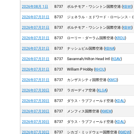
2026年08月 1日
B737
ボルチモア・ワシントン国際空港
(
KBWI
)
2026年07月31日
B737
ジェネラル・エドワード・ローレンス・
2026年07月31日
B737
ボルチモア・ワシントン国際空港
(
KBWI
)
2026年07月31日
B737
ローリー・ダーラム国際空港
(
KRDU
)
2026年07月31日
B737
ナッシュビル国際空港
(
KBNA
)
2026年07月31日
B737
Savannah/Hilton Head Intl
(
KSAV
)
2026年07月31日
B737
William P Hobby
(
KHOU
)
2026年07月31日
B737
カンザスシティ国際空港
(
KMCI
)
2026年07月30日
B737
ラガーディア空港
(
KLGA
)
2026年07月30日
B737
ダラス・ラブフィールド空港
(
KDAL
)
2026年07月30日
B737
メンフィス国際空港
(
KMEM
)
2026年07月30日
B737
ダラス・ラブフィールド空港
(
KDAL
)
2026年07月30日
B737
シカゴ・ミッドウェー国際空港
(
KMDW
)