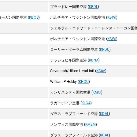
ブラッドレー国際空港
(
KBDL
)
ローガン国際空港
(
KBOS
)
ボルチモア・ワシントン国際空港
(
KBWI
)
ジェネラル・エドワード・ローレンス・ローガン国
ボルチモア・ワシントン国際空港
(
KBWI
)
ローリー・ダーラム国際空港
(
KRDU
)
ナッシュビル国際空港
(
KBNA
)
Savannah/Hilton Head Intl
(
KSAV
)
William P Hobby
(
KHOU
)
カンザスシティ国際空港
(
KMCI
)
ラガーディア空港
(
KLGA
)
ダラス・ラブフィールド空港
(
KDAL
)
メンフィス国際空港
(
KMEM
)
ダラス・ラブフィールド空港
(
KDAL
)