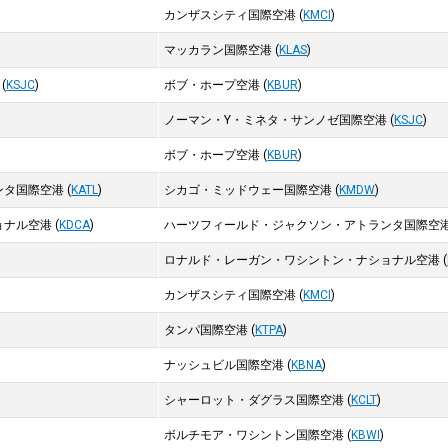
カンザスシティ国際空港
(
KMCI
)
マッカラン国際空港
(
KLAS
)
(
KSJC
)
ボブ・ホープ空港
(
KBUR
)
ノーマン・Y・ミネタ・サンノゼ国際空港
(
KSJC
)
ボブ・ホープ空港
(
KBUR
)
ンタ国際空港
(
KATL
)
シカゴ・ミッドウェー国際空港
(
KMDW
)
ョナル空港
(
KDCA
)
ハーツフィールド・ジャクソン・アトランタ国際空
ロナルド・レーガン・ワシントン・ナショナル空港
(
カンザスシティ国際空港
(
KMCI
)
タンパ国際空港
(
KTPA
)
ナッシュビル国際空港
(
KBNA
)
シャーロット・ダグラス国際空港
(
KCLT
)
ボルチモア・ワシントン国際空港
(
KBWI
)