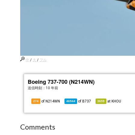
中
/
大
/
フル
Boeing 737-700 (N214WN)
送信時刻：
10 年前
of N214WN
of
B737
at
KHOU
274
46944
3659
Comments