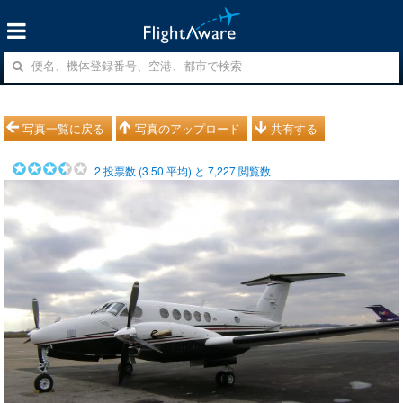
写真一覧に戻る
写真のアップロード
共有する
2
投票数 (
3.50
平均) と
7,227
閲覧数