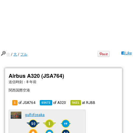
Like
中
/
大
/
フル
Airbus A320 (JSA764)
送信時刻：
8 年前
関西国際空港
of JSA764
of
A320
at
RJBB
1
65672
5421
gulfofosaka