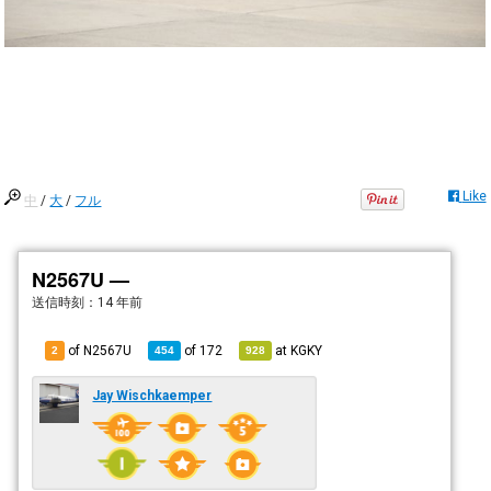
Like
中
/
大
/
フル
N2567U —
送信時刻：
14 年前
of N2567U
of
172
at
KGKY
2
454
928
Jay Wischkaemper