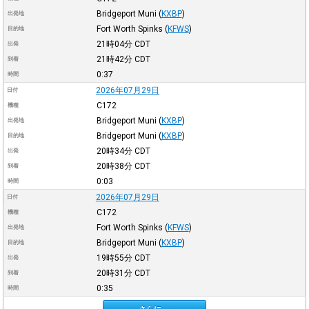
Bridgeport Muni
(
KXBP
)
出発地
Fort Worth Spinks
(
KFWS
)
目的地
21時04分
CDT
出発
21時42分
CDT
到着
0:37
時間
2026年07月29日
日付
C172
機種
Bridgeport Muni
(
KXBP
)
出発地
Bridgeport Muni
(
KXBP
)
目的地
20時34分
CDT
出発
20時38分
CDT
到着
0:03
時間
2026年07月29日
日付
C172
機種
Fort Worth Spinks
(
KFWS
)
出発地
Bridgeport Muni
(
KXBP
)
目的地
19時55分
CDT
出発
20時31分
CDT
到着
0:35
時間
さらに →