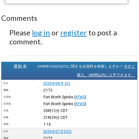
Comments
Please
log in
or
register
to post a
comment.
運航表
1998年のN2567Uに関する全資料を検索しますか？
今すぐ
購入。1時間以内に入手できます。
2026年08月 3日
日付
C172
機種
Fort Worth Spinks
(
KFWS
)
出発地
Fort Worth Spinks
(
KFWS
)
目的地
20時12分
CDT
出発
21時29分
CDT
到着
1:16
時間
2026年07月29日
日付
C172
機種