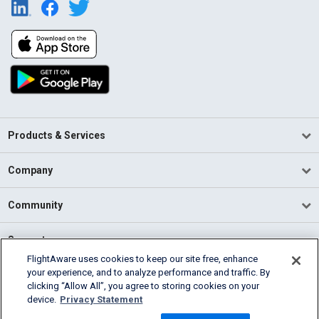
Products & Services
Company
Community
Support
FlightAware uses cookies to keep our site free, enhance
your experience, and to analyze performance and traffic. By
English (USA)
clicking “Allow All”, you agree to storing cookies on your
2026 FlightAware
device.
Privacy Statement
Terms of Use
Privacy
Cookie Settings