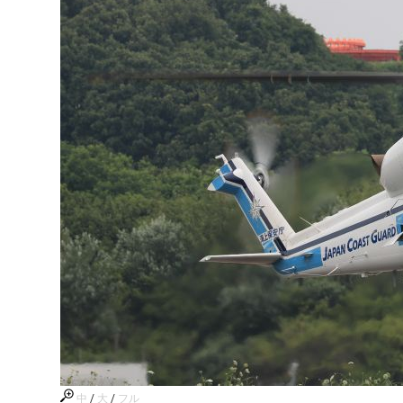
中
/
大
/
フル