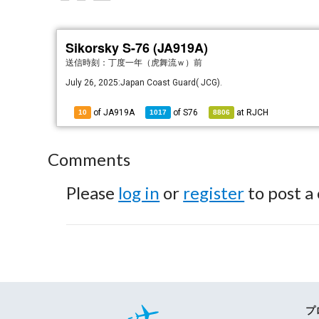
Sikorsky S-76 (JA919A)
送信時刻：
丁度一年（虎舞流ｗ）前
July 26, 2025:Japan Coast Guard( JCG).
of JA919A
of
S76
at
RJCH
10
1017
8806
Comments
Please
log in
or
register
to post a
プ