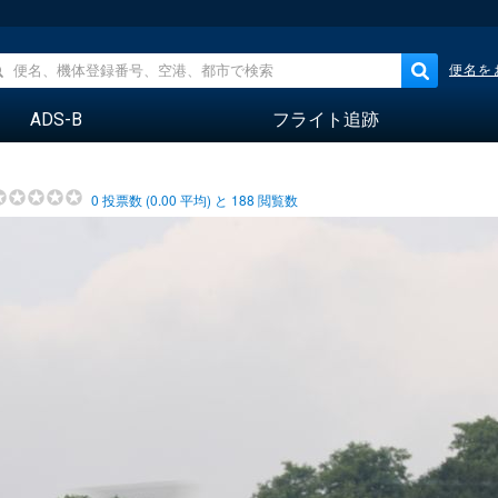
便名を
ADS-B
フライト追跡
0
投票数 (
0.00
平均) と
188
閲覧数