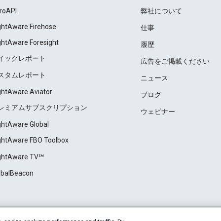
roAPI
弊社について
ightAware Firehose
仕事
ightAware Foresight
履歴
イックレポート
広告をご掲載ください
スタムレポート
ニュース
ightAware Aviator
ブログ
レミアムサブスクリプション
ウェビナー
ightAware Global
ightAware FBO Toolbox
ightAware TV℠
obalBeacon