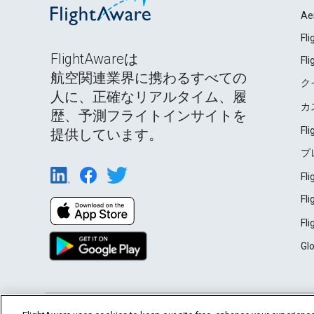
Ae
Fl
FlightAwareは
Fl
航空関連業界に携わるすべての
ク
人に、正確なリアルタイム、履
カ
歴、予測フライトインサイトを
Fl
提供しています。
プ
Fl
Fl
Fl
Gl