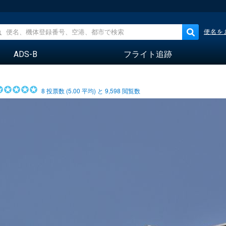
便名を
ADS-B
フライト追跡
8
投票数 (
5.00
平均) と
9,598
閲覧数