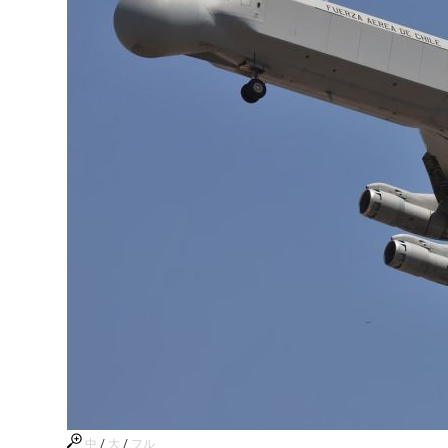
中
/
大
/
フル