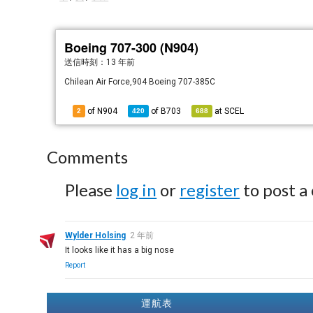
Boeing 707-300 (N904)
送信時刻：
13 年前
Chilean Air Force,904 Boeing 707-385C
of N904
of
B703
at
SCEL
2
420
688
Comments
Please
log in
or
register
to post a
Wylder Holsing
2 年前
It looks like it has a big nose
Report
運航表