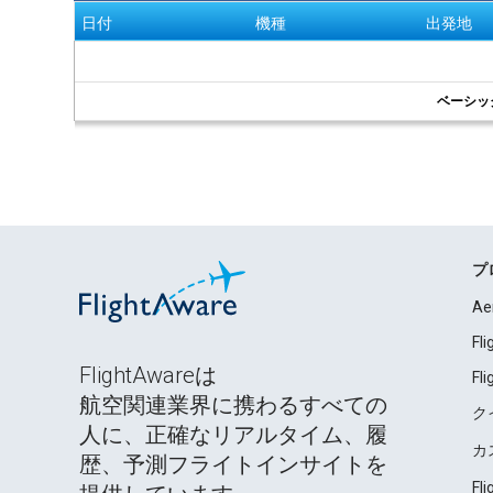
日付
機種
出発地
ベーシッ
プ
Ae
Fl
FlightAwareは
Fl
航空関連業界に携わるすべての
ク
人に、正確なリアルタイム、履
カ
歴、予測フライトインサイトを
Fl