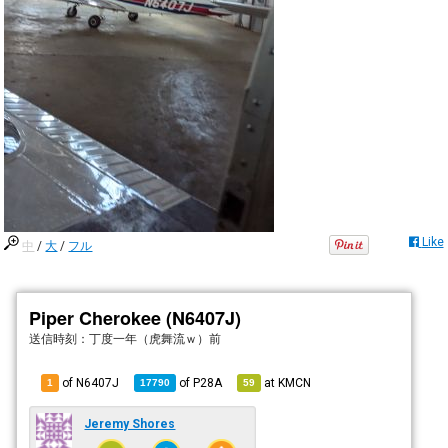
Like
中
/
大
/
フル
Piper Cherokee (N6407J)
送信時刻：
丁度一年（虎舞流ｗ）前
of N6407J
of
P28A
at
KMCN
1
17790
59
Jeremy Shores