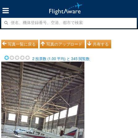
写真一覧に戻る
写真のアップロード
共有する
2
投票数 (
1.00
平均) と
345
閲覧数