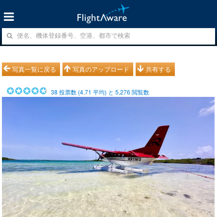
写真一覧に戻る
写真のアップロード
共有する
38
投票数 (
4.71
平均) と
5,276
閲覧数