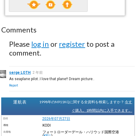
Comments
Please
log in
or
register
to post a
comment.
serge LOTH
2 年前
As seaplane pilot..I love that plane!! Dream picture..
Report
運航表
1998年のN911KQに関する全資料を検索しますか？
今す
ぐ購入。1時間以内に入手できます。
2026年07月27日
日付
KODI
機種
フォートローダーデール・ハリウッド国際空港
出発地
(
KFLL
)