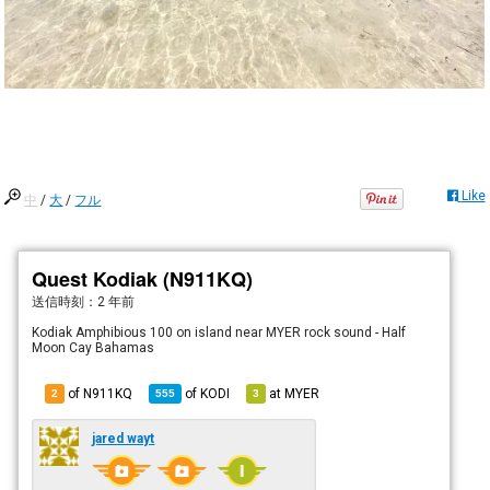
Like
中
/
大
/
フル
Quest Kodiak (N911KQ)
送信時刻：
2 年前
Kodiak Amphibious 100 on island near MYER rock sound - Half
Moon Cay Bahamas
of N911KQ
of
KODI
at
MYER
2
555
3
jared wayt