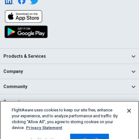
Products & Services
Company
Community
Support
FlightAware uses cookies to keep our site free, enhance
your experience, and to analyze performance and traffic. By
English (USA)
clicking “Allow All”, you agree to storing cookies on your
2026 FlightAware
device.
Privacy Statement
Terms of Use
Privacy
Cookie Settings