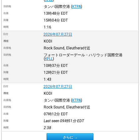
タンパ国際空港
(
KTPA
)
目的地
13時48分
EDT
出発
15時04分
EDT
到着
1:16
時間
2026年07月27日
日付
KODI
機種
Rock Sound, Eleuthera付近
出発地
フォートローダーデール・ハリウッド国際空港
目的地
(
KFLL
)
10時37分
EDT
出発
12時21分
EDT
到着
1:43
時間
2026年07月27日
日付
KODI
機種
タンパ国際空港
(
KTPA
)
出発地
Rock Sound, Eleuthera付近
目的地
07時12分
EDT
出発
Last seen 09時51分
EDT
到着
2:38
時間
さらに →