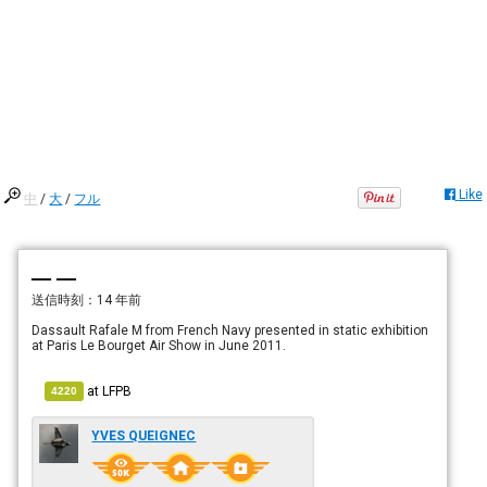
Like
中
/
大
/
フル
— —
送信時刻：
14 年前
Dassault Rafale M from French Navy presented in static exhibition
at Paris Le Bourget Air Show in June 2011.
at
LFPB
4220
YVES QUEIGNEC