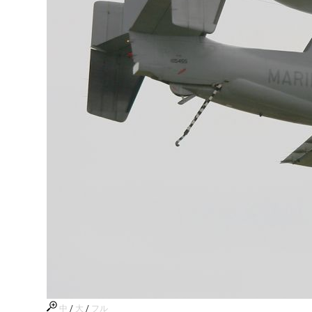
中
/
大
/
フル