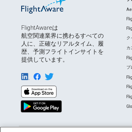
Ae
Fl
FlightAwareは
Fl
航空関連業界に携わるすべての
ク
人に、正確なリアルタイム、履
カ
歴、予測フライトインサイトを
Fl
提供しています。
プ
Fl
Fl
Fl
Gl