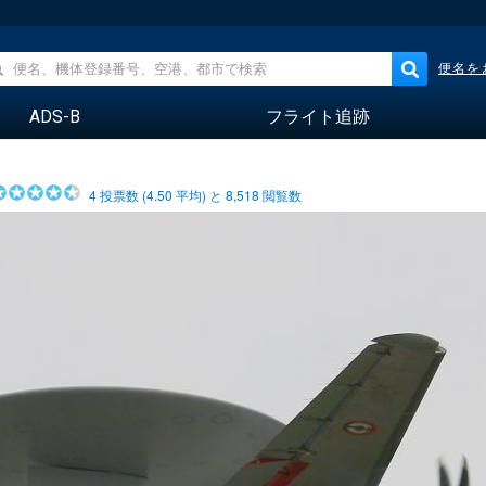
便名を
ADS-B
フライト追跡
4
投票数 (
4.50
平均) と
8,518
閲覧数