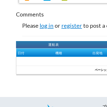
Comments
Please
log in
or
register
to post a
運航表
日付
機種
出発地
ベーシッ
プ