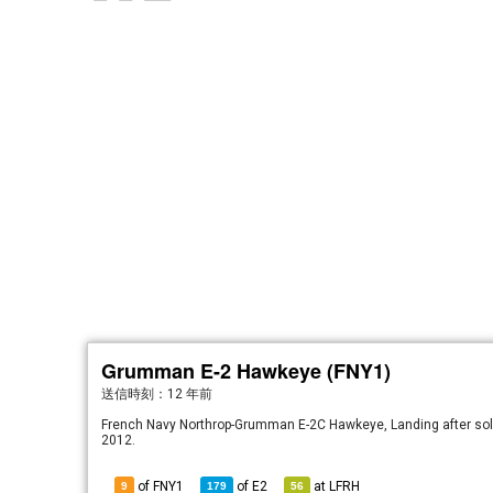
Grumman E-2 Hawkeye (FNY1)
送信時刻：
12 年前
French Navy Northrop-Grumman E-2C Hawkeye, Landing after solo
2012.
of FNY1
of
E2
at
LFRH
9
179
56