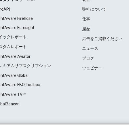
roAPI
弊社について
ightAware Firehose
仕事
ightAware Foresight
履歴
イックレポート
広告をご掲載ください
スタムレポート
ニュース
ightAware Aviator
ブログ
レミアムサブスクリプション
ウェビナー
ightAware Global
ightAware FBO Toolbox
ightAware TV℠
obalBeacon