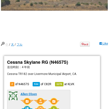
Like
中
/
大
/
フル
Cessna Skylane RG (N4657S)
送信時刻：
4 年前
Cessna TR182 over Livermore Municipal Airport, CA.
of N4657S
of
C82R
at
KLVK
2
534
1178
Allen Olsen