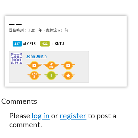
— —
送信時刻：
丁度一年（虎舞流ｗ）前
of
CF18
at
KNTU
237
421
John Justin
Comments
Please
log in
or
register
to post a
comment.