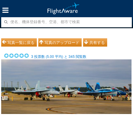
写真一覧に戻る
写真のアップロード
共有する
3
投票数 (
5.00
平均) と
345
閲覧数